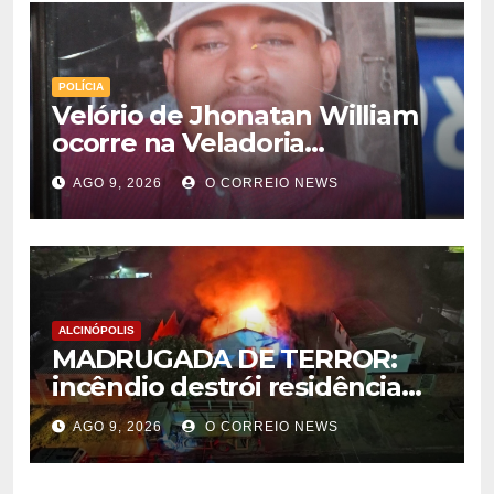
POLÍCIA
Velório de Jhonatan William
ocorre na Veladoria
Municipal; sepultamento será
AGO 9, 2026
O CORREIO NEWS
nesta segunda-feira
ALCINÓPOLIS
MADRUGADA DE TERROR:
incêndio destrói residência
em Alcinópolis
AGO 9, 2026
O CORREIO NEWS