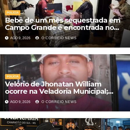
POLÍCIA
Bebê de um mês sequestrada em
Campo Grande é encontrada no
Paraguai
AGO 9, 2026
O CORREIO NEWS
POLÍCIA
Velório de Jhonatan William
ocorre na Veladoria Municipal;
sepultamento será nesta segunda-
AGO 9, 2026
O CORREIO NEWS
feira