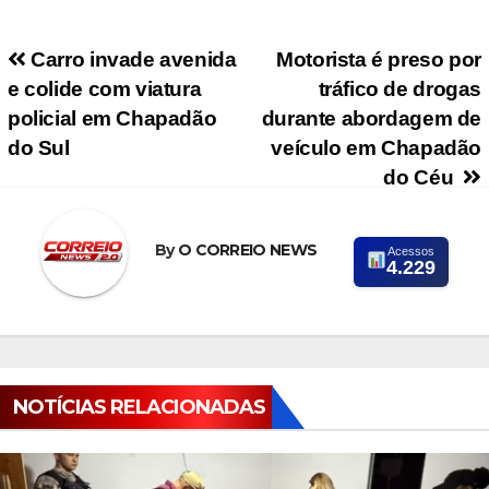
Navegação de Post
Carro invade avenida
Motorista é preso por
e colide com viatura
tráfico de drogas
policial em Chapadão
durante abordagem de
do Sul
veículo em Chapadão
do Céu
By
O CORREIO NEWS
Acessos
4.229
NOTÍCIAS RELACIONADAS