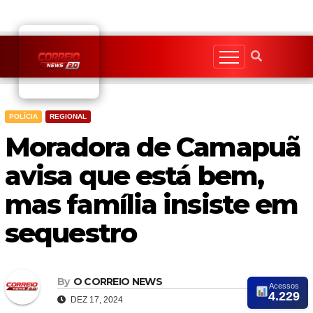
Skip
to
content
POLÍCIA
REGIONAL
Moradora de Camapuã
avisa que está bem,
mas família insiste em
sequestro
By
O CORREIO NEWS
Acessos
4.229
DEZ 17, 2024