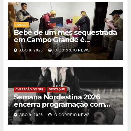
POLÍCIA
Bebê de um mês sequestrada
em Campo Grande é
encontrada no Paraguai
AGO 9, 2026
O CORREIO NEWS
CHAPADÃO DO SUL
DESTAQUE
Semana Nordestina 2026
encerra programação com
grande festa e valorização da
AGO 9, 2026
O CORREIO NEWS
cultura em Chapadão do Sul