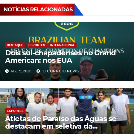
NOTÍCIAS RELACIONADAS
DESTAQUE
ESPORTES
INTERNACIONAL
Dois sul-chapadenses no Grand
American: nos EUA
AGO 5, 2026
O CORREIO NEWS
ESPORTES
Atletas de Paraíso das Águas se
destacam em seletiva da
Ferroviária Feminino com apoio da