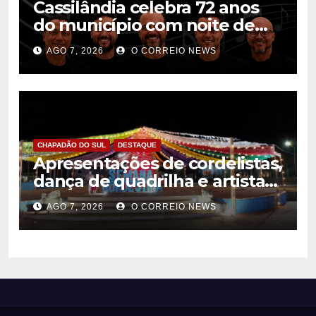
Cassilândia celebra 72 anos
do município com noite de
música, cultura e interação na
AGO 7, 2026
O CORREIO NEWS
Praça São José
CHAPADÃO DO SUL
DESTAQUE
Apresentações de cordelistas,
dança de quadrilha e artistas
da casa marcam abertura da
AGO 7, 2026
O CORREIO NEWS
Semana Nordestina em
Chapadão do Sul