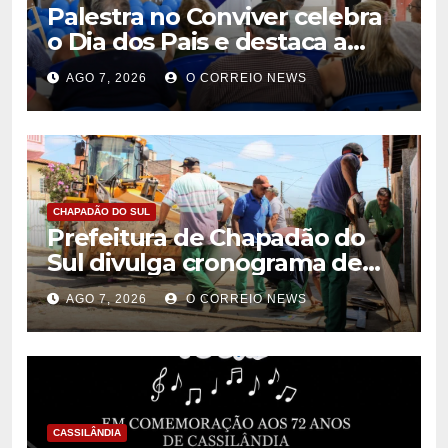
Palestra no Conviver celebra
o Dia dos Pais e destaca a
importância da figura paterna
AGO 7, 2026
O CORREIO NEWS
na família
CHAPADÃO DO SUL
Prefeitura de Chapadão do
Sul divulga cronograma de
limpeza de entulhos e bota-
AGO 7, 2026
O CORREIO NEWS
fora para agosto
CASSILÂNDIA