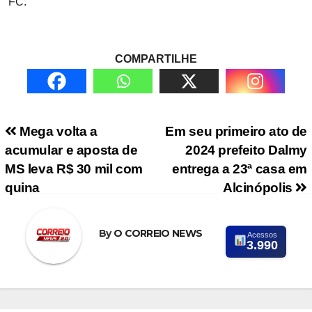
FC.
COMPARTILHE
Navegação de Post
Mega volta a
Em seu primeiro ato de
acumular e aposta de
2024 prefeito Dalmy
MS leva R$ 30 mil com
entrega a 23ª casa em
quina
Alcinópolis
By
O CORREIO NEWS
Acessos
3.990