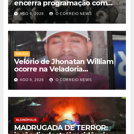
encerra programação com
grande festa e valorização da
AGO 9, 2026
O CORREIO NEWS
cultura em Chapadão do Sul
POLÍCIA
Velório de Jhonatan William
ocorre na Veladoria
Municipal; sepultamento será
AGO 9, 2026
O CORREIO NEWS
nesta segunda-feira
ALCINÓPOLIS
MADRUGADA DE TERROR: