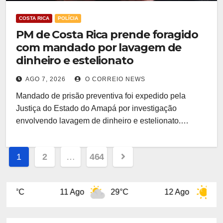
COSTA RICA
POLÍCIA
PM de Costa Rica prende foragido
com mandado por lavagem de
dinheiro e estelionato
AGO 7, 2026
O CORREIO NEWS
Mandado de prisão preventiva foi expedido pela
Justiça do Estado do Amapá por investigação
envolvendo lavagem de dinheiro e estelionato.…
Paginação
1
2
…
464
de
Ago
posts
29°C
12 Ago
32°C
13 Ago