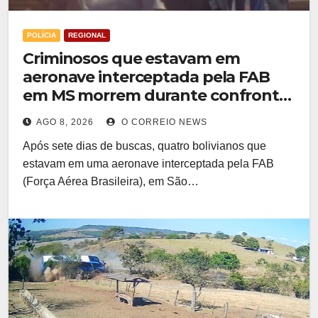
POLÍCIA
REGIONAL
Criminosos que estavam em
aeronave interceptada pela FAB
em MS morrem durante confronto
com o Bope
AGO 8, 2026
O CORREIO NEWS
Após sete dias de buscas, quatro bolivianos que
estavam em uma aeronave interceptada pela FAB
(Força Aérea Brasileira), em São…