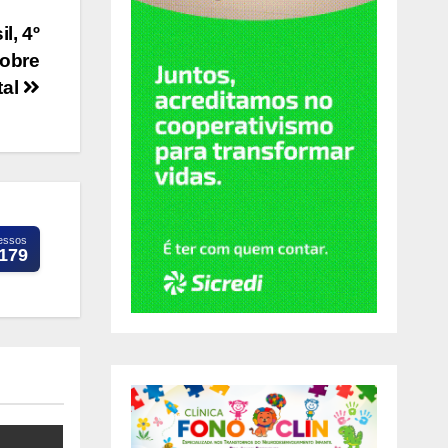
l, 4º
sobre
tal
essos
.179