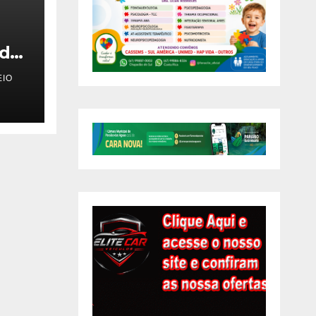
ndo
IO