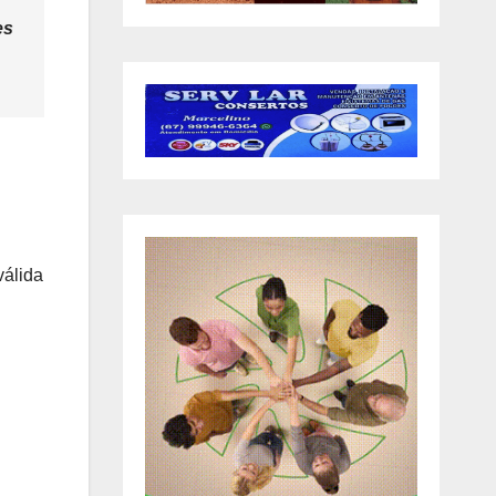
es
válida