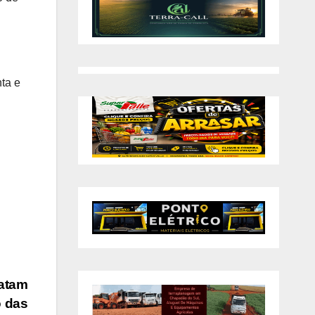
nta e
ratam
o das