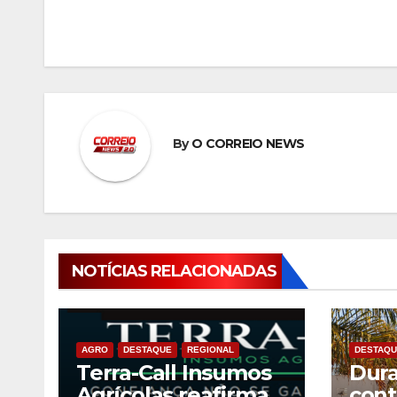
de
Post
By
O CORREIO NEWS
NOTÍCIAS RELACIONADAS
AGRO
DESTAQUE
REGIONAL
DESTAQU
Terra-Call Insumos
Dura
Agrícolas reafirma
cont