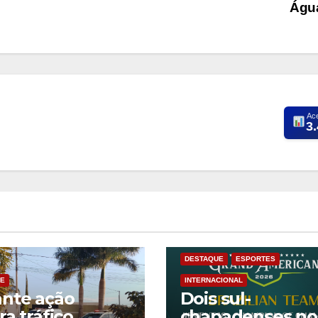
Águ
Ac
3
DESTAQUE
ESPORTES
E
INTERNACIONAL
nte ação
Dois sul-
ra tráfico
chapadenses no