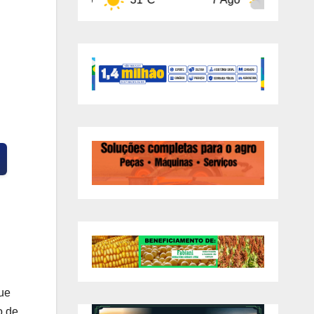
que
o de