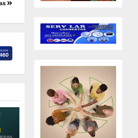
as
essos
.460