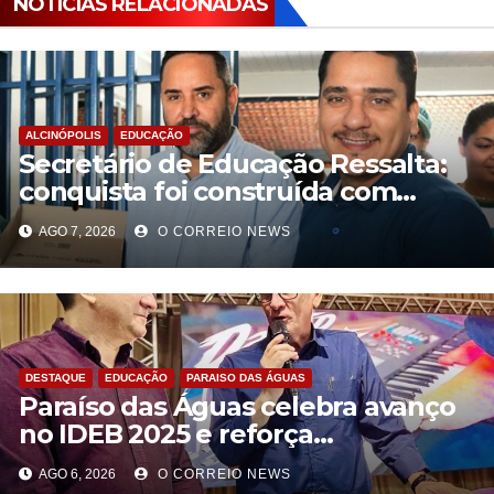
NOTÍCIAS RELACIONADAS
ALCINÓPOLIS
EDUCAÇÃO
Secretário de Educação Ressalta:
conquista foi construída com
planejamento pedagógico,
AGO 7, 2026
O CORREIO NEWS
DESTAQUE
EDUCAÇÃO
PARAISO DAS ÁGUAS
Paraíso das Águas celebra avanço
no IDEB 2025 e reforça
compromisso com uma educação
AGO 6, 2026
O CORREIO NEWS
pública de qualidade