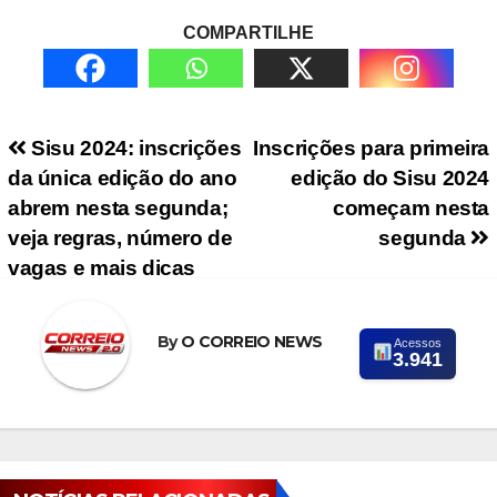
COMPARTILHE
Navegação de Post
Sisu 2024: inscrições
Inscrições para primeira
da única edição do ano
edição do Sisu 2024
abrem nesta segunda;
começam nesta
veja regras, número de
segunda
vagas e mais dicas
By
O CORREIO NEWS
Acessos
3.941