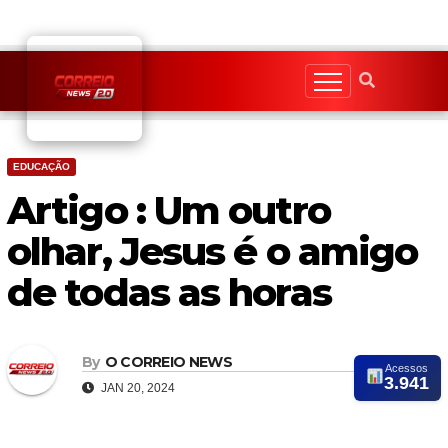
Skip
to
content
EDUCAÇÃO
Artigo : Um outro
olhar, Jesus é o amigo
de todas as horas
By
O CORREIO NEWS
Acessos
3.941
JAN 20, 2024