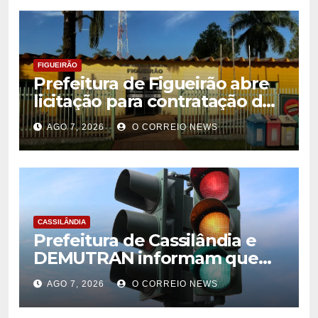
FIGUEIRÃO
Prefeitura de Figueirão abre
licitação para contratação de
estrutura de eventos
AGO 7, 2026
O CORREIO NEWS
CASSILÂNDIA
Prefeitura de Cassilândia e
DEMUTRAN informam que
semáforo entre as ruas Amin
AGO 7, 2026
O CORREIO NEWS
José e Antônio Paulino
entrou em funcionamento