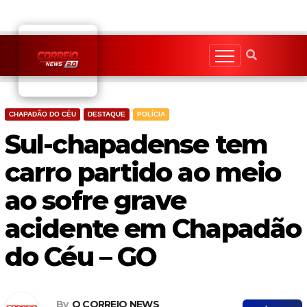
Skip
to
content
CHAPADÃO DO CÉU
DESTAQUE
POLÍCIA
Sul-chapadense tem
carro partido ao meio
ao sofre grave
acidente em Chapadão
do Céu – GO
By
O CORREIO NEWS