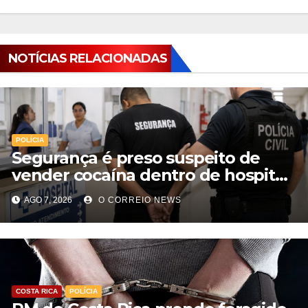
NOTÍCIAS RELACIONADAS
POLÍCIA
Segurança é preso suspeito de
vender cocaína dentro de hospital
e atuar para facção em Cassilândia
AGO 7, 2026
O CORREIO NEWS
COSTA RICA
POLÍCIA