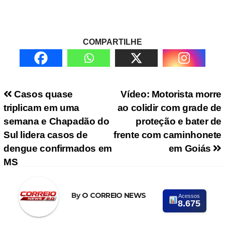
COMPARTILHE
Navegação de Post
Casos quase
Vídeo: Motorista morre
triplicam em uma
ao colidir com grade de
semana e Chapadão do
proteção e bater de
Sul lidera casos de
frente com caminhonete
dengue confirmados em
em Goiás
MS
By
O CORREIO NEWS
Acessos
8.675