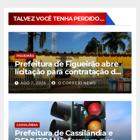
TALVEZ VOCÊ TENHA PERDIDO...
FIGUEIRÃO
Prefeitura de Figueirão abre
licitação para contratação de
estrutura de eventos
AGO 7, 2026
O CORREIO NEWS
CASSILÂNDIA
Prefeitura de Cassilândia e