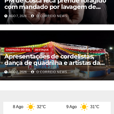
PM de Costa Rica prende foragido
com mandado por lavagem de
dinheiro e estelionato
AGO 7, 2026
O CORREIO NEWS
CHAPADÃO DO SUL
DESTAQUE
Apresentações de cordelistas,
dança de quadrilha e artistas da
casa marcam abertura da Semana
AGO 7, 2026
O CORREIO NEWS
Nordestina em Chapadão do Sul
o
32°C
9 Ago
31°C
10 Ago