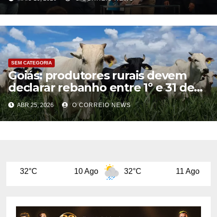
para obras de saneamento
SEM CATEGORIA
Goiás: produtores rurais devem
declarar rebanho entre 1º e 31 de
maio
ABR 25, 2026
O CORREIO NEWS
10 Ago
32°C
11 Ago
29°C