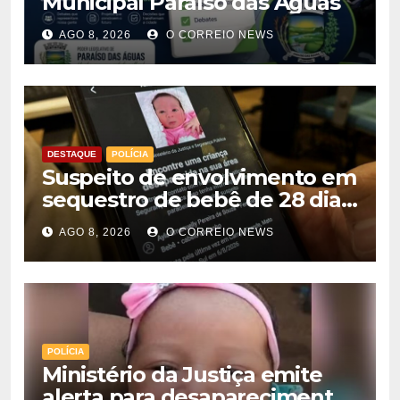
Municipal Paraíso das Águas
AGO 8, 2026
O CORREIO NEWS
DESTAQUE
POLÍCIA
Suspeito de envolvimento em
sequestro de bebê de 28 dias
é preso na Capital
AGO 8, 2026
O CORREIO NEWS
POLÍCIA
Ministério da Justiça emite
alerta para desaparecimento