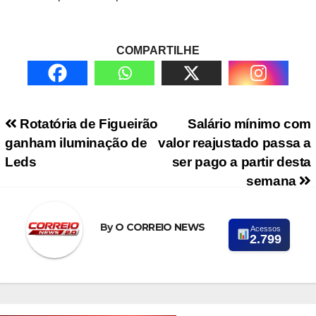
COMPARTILHE
Navegação de Post
Rotatória de Figueirão
Salário mínimo com
ganham iluminação de
valor reajustado passa a
Leds
ser pago a partir desta
semana
By
O CORREIO NEWS
Acessos
2.799