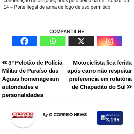
condenação de 02 (dois) anos pelo delito da Lei 10.826, art.
14 – Porte ilegal de arma de fogo de uso permitido.
COMPARTILHE
Navegação de Post
3º Pelotão de Polícia
Motociclista fica ferida
Militar de Paraíso das
após carro não respeitar
Águas homenageiam
preferencia em rotatória
autoridades e
de Chapadão do Sul
personalidades
By
O CORREIO NEWS
Acessos
3.195