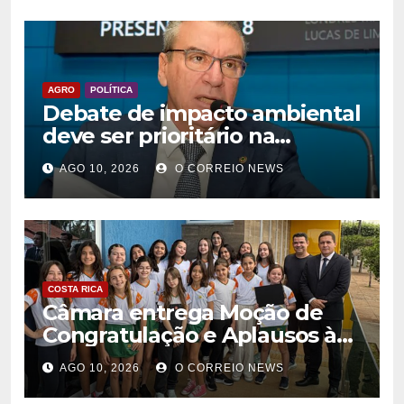
AGRO
POLÍTICA
Debate de impacto ambiental
deve ser prioritário na
Assembleia, defende
AGO 10, 2026
O CORREIO NEWS
deputado
COSTA RICA
Câmara entrega Moção de
Congratulação e Aplausos à
equipe feminina de vôlei da
AGO 10, 2026
O CORREIO NEWS
Escola COOPECRI