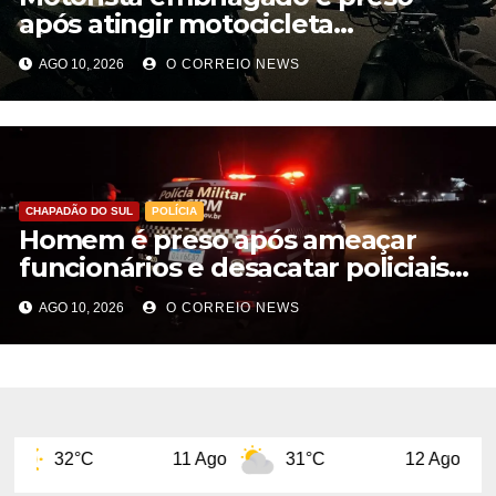
após atingir motocicleta
estacionada em Costa Rica
AGO 10, 2026
O CORREIO NEWS
CHAPADÃO DO SUL
POLÍCIA
Homem é preso após ameaçar
funcionários e desacatar policiais
em Chapadão do Sul
AGO 10, 2026
O CORREIO NEWS
11 Ago
31°C
12 Ago
32°C