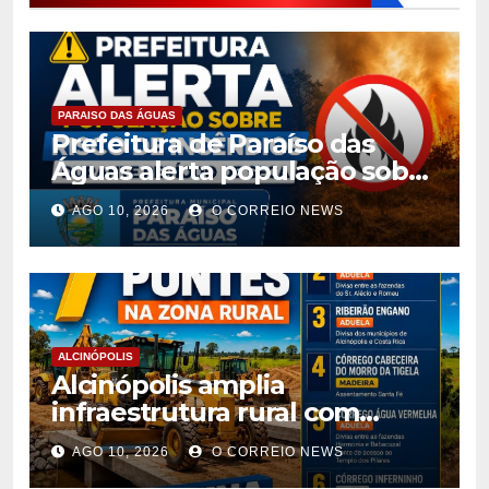
PARAISO DAS ÁGUAS
Prefeitura de Paraíso das
Águas alerta população sobre
risco de incêndios durante
AGO 10, 2026
O CORREIO NEWS
período de seca
ALCINÓPOLIS
Alcinópolis amplia
infraestrutura rural com
construção de sete novas
AGO 10, 2026
O CORREIO NEWS
pontes