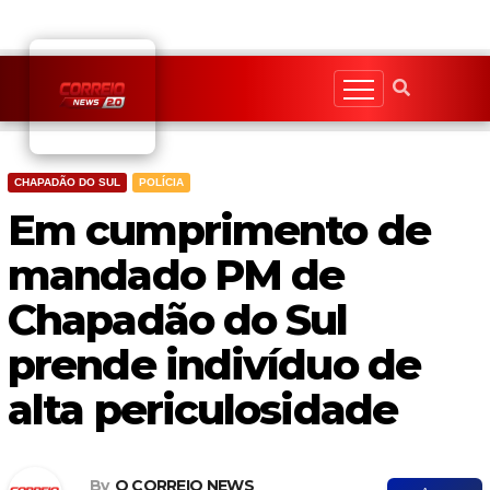
Skip
to
content
CHAPADÃO DO SUL
POLÍCIA
Em cumprimento de
mandado PM de
Chapadão do Sul
prende indivíduo de
alta periculosidade
By
O CORREIO NEWS