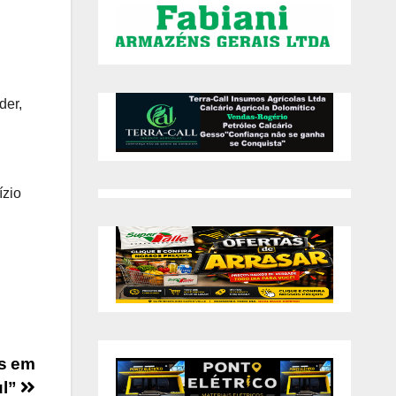
der,
ízio
es em
ul”