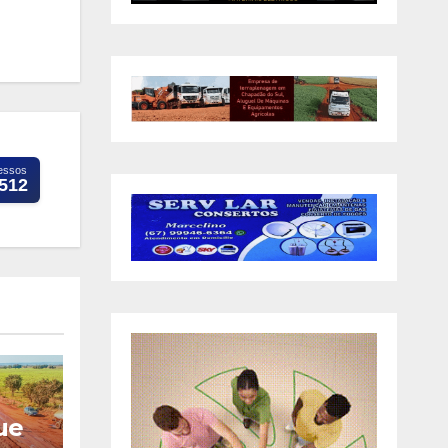
essos
.512
ue