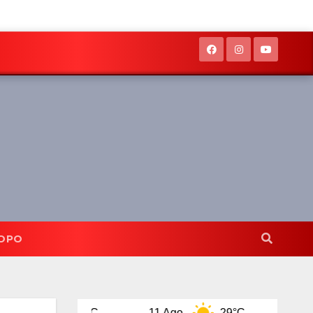
OPO
32°C
11 Ago
29°C
12 Ago