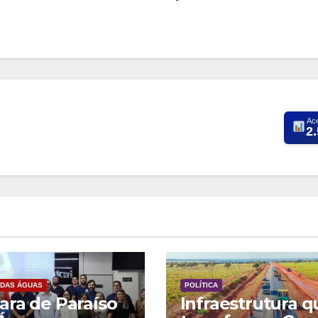
Ac
2
 DAS ÁGUAS
POLÍTICA
ra de Paraíso
Infraestrutura q