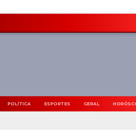
POLÍTICA
ESPORTES
GERAL
HORÓSC
o
31°C
9 Ago
32°C
10 Ago