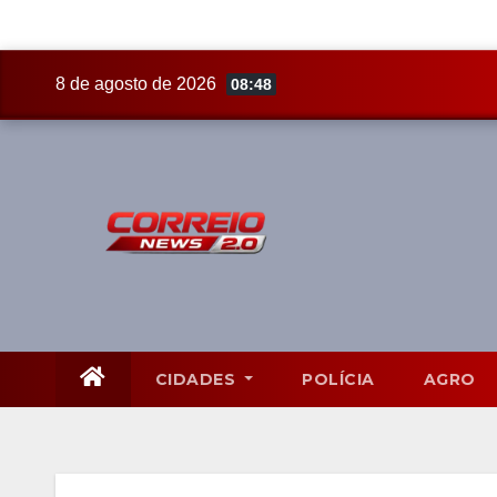
Skip
8 de agosto de 2026
08:48
to
content
CIDADES
POLÍCIA
AGRO
Mato Grosso do Sul
8 Ag