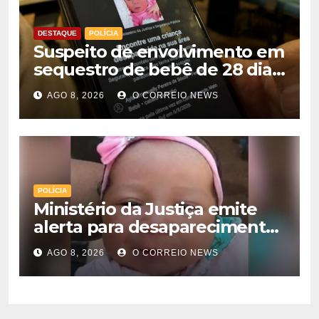
DESTAQUE
POLÍCIA
Suspeito de envolvimento em
sequestro de bebê de 28 dias
é preso na Capital
AGO 8, 2026
O CORREIO NEWS
POLÍCIA
Ministério da Justiça emite
alerta para desaparecimento
de bebê de 28 dias em MS;
AGO 8, 2026
O CORREIO NEWS
polícia apura suposto
sequestro