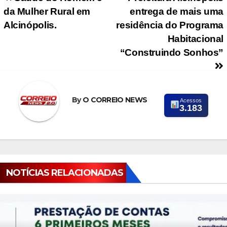
Navegação de Post
da Mulher Rural em
entrega de mais uma
Alcinópolis.
residência do Programa
Habitacional
“Construindo Sonhos”
By
O CORREIO NEWS
Acessos
3.183
NOTÍCIAS RELACIONADAS