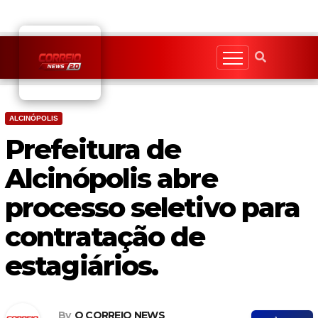
Skip
to
content
ALCINÓPOLIS
Prefeitura de
Alcinópolis abre
processo seletivo para
contratação de
estagiários.
By
O CORREIO NEWS