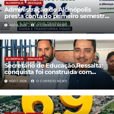
ALCINÓPOLIS
DESTAQUE
Administração de Alcinópolis
presta conta do primeiro semestre
de 2026
AGO 8, 2026
O CORREIO NEWS
ALCINÓPOLIS
EDUCAÇÃO
Secretário de Educação Ressalta:
conquista foi construída com
planejamento pedagógico,
AGO 7, 2026
O CORREIO NEWS