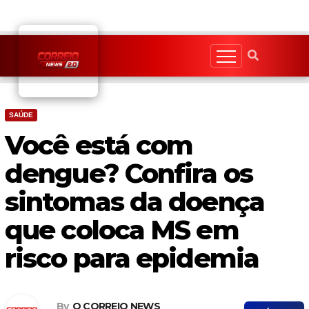
Skip
to
content
SAÚDE
Você está com
dengue? Confira os
sintomas da doença
que coloca MS em
risco para epidemia
By
O CORREIO NEWS