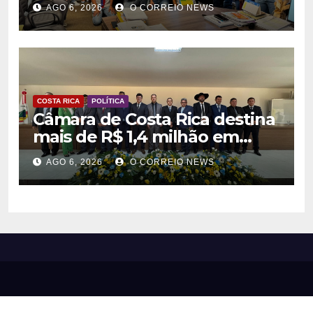
AGO 6, 2026
O CORREIO NEWS
agentes culturais
COSTA RICA
POLÍTICA
Câmara de Costa Rica destina
mais de R$ 1,4 milhão em
emendas para investimentos
AGO 6, 2026
O CORREIO NEWS
em diversas áreas