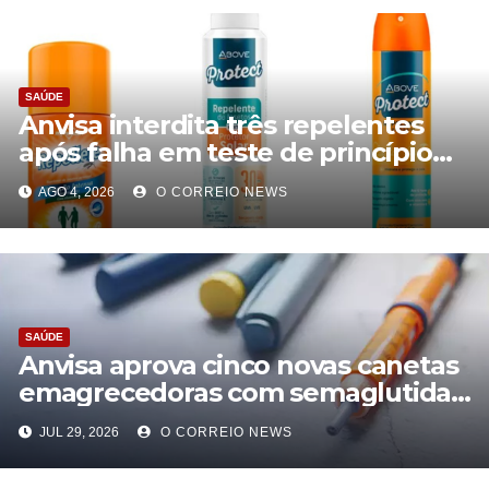
SAÚDE
Anvisa interdita três repelentes
após falha em teste de princípio
ativo
AGO 4, 2026
O CORREIO NEWS
SAÚDE
Anvisa aprova cinco novas canetas
emagrecedoras com semaglutida
sintética
JUL 29, 2026
O CORREIO NEWS