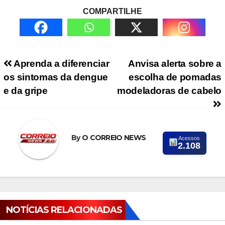
COMPARTILHE
Navegação de Post
Aprenda a diferenciar
Anvisa alerta sobre a
os sintomas da dengue
escolha de pomadas
e da gripe
modeladoras de cabelo
By
O CORREIO NEWS
Acessos
2.108
NOTÍCIAS RELACIONADAS