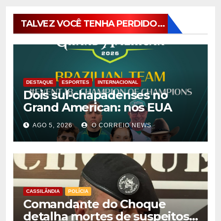
TALVEZ VOCÊ TENHA PERDIDO...
DESTAQUE
ESPORTES
INTERNACIONAL
Dois sul-chapadenses no
Grand American: nos EUA
AGO 5, 2026
O CORREIO NEWS
CASSILÂNDIA
POLÍCIA
Comandante do Choque
detalha mortes de suspeitos