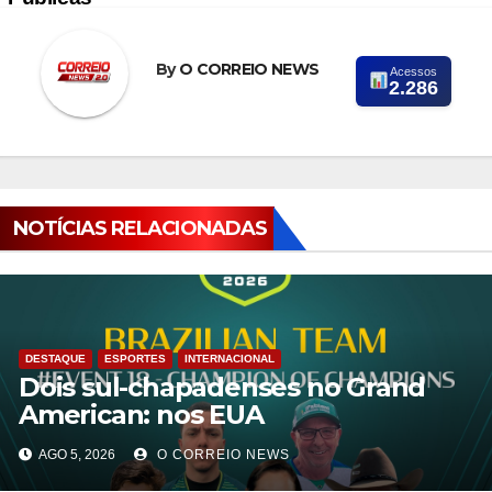
By
O CORREIO NEWS
Acessos
2.286
NOTÍCIAS RELACIONADAS
DESTAQUE
ESPORTES
INTERNACIONAL
Dois sul-chapadenses no Grand
American: nos EUA
AGO 5, 2026
O CORREIO NEWS