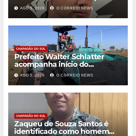
de homicídio em Cassilândia
AGO 5, 2026
O CORREIO NEWS
CHAPADÃO DO SUL
Prefeito Walter Schlatter
acompanha início do
recapeamento e pede
AGO 5, 2026
O CORREIO NEWS
compreensão da população
em Chapadão do Sul
CHAPADÃO DO SUL
Zaqueu de Souza Santos é
identificado como homem