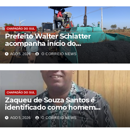
CHAPADÃO DO SUL
Prefeito Walter Schlatter
acompanha início do
recapeamento e pede
AGO 5, 2026
O CORREIO NEWS
compreensão da população em
Chapadão do Sul
CHAPADÃO DO SUL
Zaqueu de Souza Santos é
identificado como homem
encontrado morto em Chapadão
AGO 5, 2026
O CORREIO NEWS
do Sul