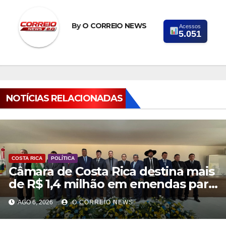
By
O CORREIO NEWS
Acessos
5.051
NOTÍCIAS RELACIONADAS
COSTA RICA
POLÍTICA
Câmara de Costa Rica destina mais
de R$ 1,4 milhão em emendas para
investimentos em diversas áreas
AGO 6, 2026
O CORREIO NEWS