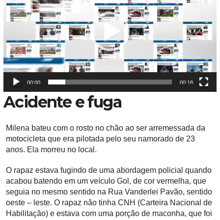
c
a
d
o
r
d
e
00:00
00:18
Acidente e fuga
v
í
d
Milena bateu com o rosto no chão ao ser arremessada da
e
motocicleta que era pilotada pelo seu namorado de 23
o
anos. Ela morreu no local.
O rapaz estava fugindo de uma abordagem policial quando
acabou batendo em um veículo Gol, de cor vermelha, que
seguia no mesmo sentido na Rua Vanderlei Pavão, sentido
oeste – leste. O rapaz não tinha CNH (Carteira Nacional de
Habilitação) e estava com uma porção de maconha, que foi