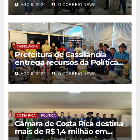
para fortalecer atendimento
AGO 6, 2026
O CORREIO NEWS
na rede municipal de saúde
CASSILÂNDIA
Prefeitura de Cassilândia
entrega recursos da Política
Nacional Aldir Blanc a
AGO 6, 2026
O CORREIO NEWS
agentes culturais
COSTA RICA
POLÍTICA
Câmara de Costa Rica destina
mais de R$ 1,4 milhão em
emendas para investimentos