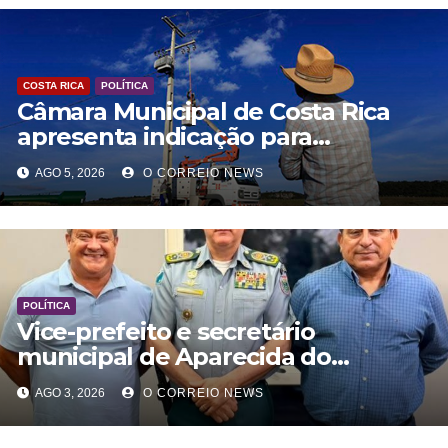
COSTA RICA
POLÍTICA
Câmara Municipal de Costa Rica
apresenta indicação para
modernização da rede elétrica
AGO 5, 2026
O CORREIO NEWS
rural
POLÍTICA
Vice-prefeito e secretário
municipal de Aparecida do
Taboado reuniram com comanda
AGO 3, 2026
O CORREIO NEWS
Geral da PM