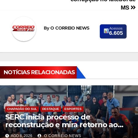
MS
By
O CORREIO NEWS
Acessos
6.605
NOTÍCIAS RELACIONADAS
CHAPADÃO DO SUL
DESTAQUE
ESPORTES
SERC inicia processo de
reconstrução e mira retorno ao
futebol profissional em Chapadão
AGO 8, 2026
O CORREIO NEWS