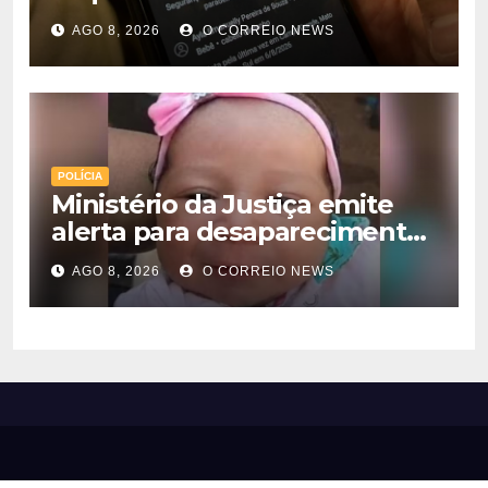
é preso na Capital
AGO 8, 2026
O CORREIO NEWS
POLÍCIA
Ministério da Justiça emite
alerta para desaparecimento
de bebê de 28 dias em MS;
AGO 8, 2026
O CORREIO NEWS
polícia apura suposto
sequestro