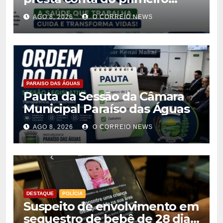
semestre de 2026
AGO 8, 2026
O CORREIO NEWS
PARAISO DAS ÁGUAS
Pauta da Sessão da Câmara
Municipal Paraíso das Águas
AGO 8, 2026
O CORREIO NEWS
DESTAQUE
POLÍCIA
Suspeito de envolvimento em
sequestro de bebê de 28 dias