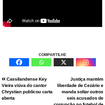
COMPARTILHE
Navegação de Post
Cassilandense Key
Justiça mantém
Vieira viúva do cantor
liberdade de Cezário e
Chrystian publicou carta
manda soltar outros
aberta
seis acusados de
corrupção no futebol de