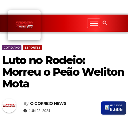
Skip
to
content
COTIDIANO
ESPORTES
Luto no Rodeio:
Morreu o Peão Weliton
Mota
By
O CORREIO NEWS
Acessos
6.605
JUN 28, 2024