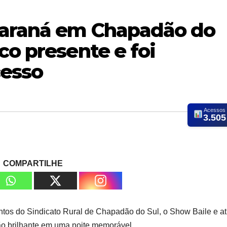
Paraná em Chapadão do
co presente e foi
cesso
Acessos
3.505
COMPARTILHE
ntos do Sindicato Rural de Chapadão do Sul, o Show Baile e a
ção brilhante em uma noite memorável.