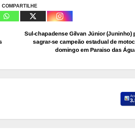
COMPARTILHE
Sul-chapadense Gilvan Júnior (Juninho)
s
sagrar-se campeão estadual de moto
domingo em Paraiso das Ág
Ac
3