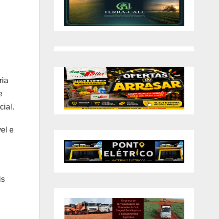
ria
e
ial.
el e
is