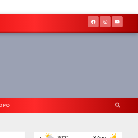
OPO
7 Ago
30°C
8 Ago
32°C