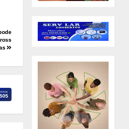
 pode
cross
uas
essos
.505