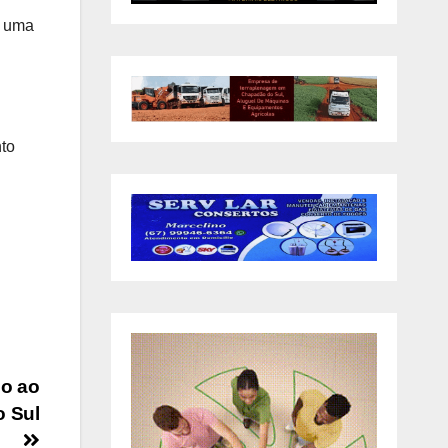
e uma
to
so ao
o Sul