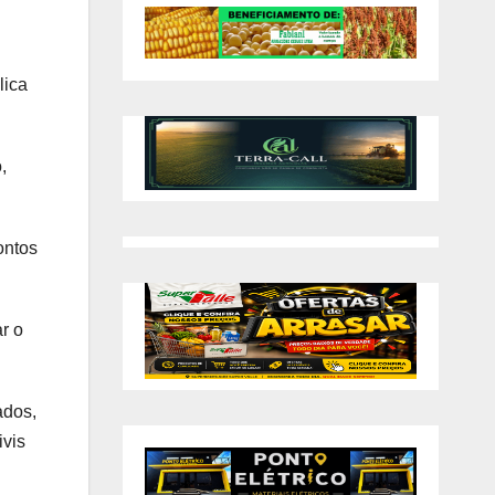
lica
,
ontos
r o
ados,
ivis