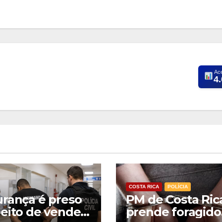
Ac
4
COSTA RICA
POLÍCIA
rança é preso
PM de Costa Ric
eito de vender
prende foragido