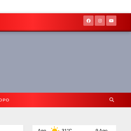
OPO
8 Ago
31°C
9 Ago
32°C