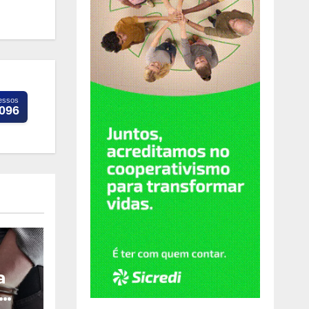
essos
.096
a