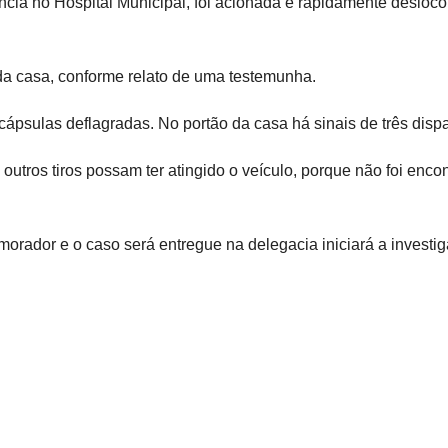
ncia no Hospital Municipal, foi acionada e rapidamente desloc
 da casa, conforme relato de uma testemunha.
ápsulas deflagradas. No portão da casa há sinais de três dispa
utros tiros possam ter atingido o veículo, porque não foi enco
morador e o caso será entregue na delegacia
iniciará a investi