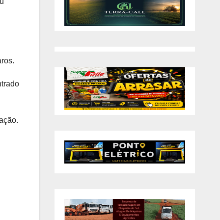
ou
ros.
ntrado
gação.