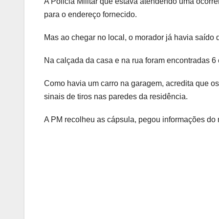
A Policia Militar que estava atendendo uma ocorrê
para o endereço fornecido.
Mas ao chegar no local, o morador já havia saído
Na calçada da casa e na rua foram encontradas 6 c
Como havia um carro na garagem, acredita que os o
sinais de tiros nas paredes da residência.
A PM recolheu as cápsula, pegou informações do 