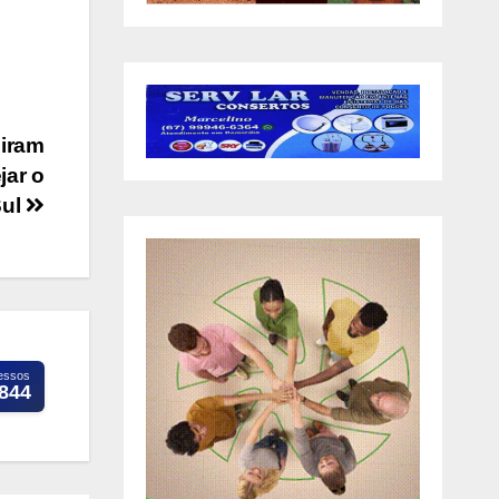
niram
jar o
Sul
essos
.844