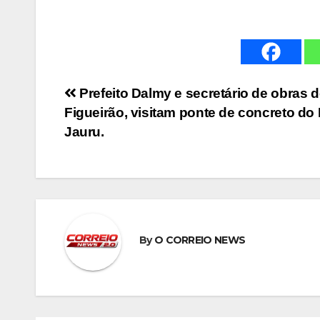
Navegação
Prefeito Dalmy e secretário de obras 
Figueirão, visitam ponte de concreto do 
de
Jauru.
Post
By
O CORREIO NEWS