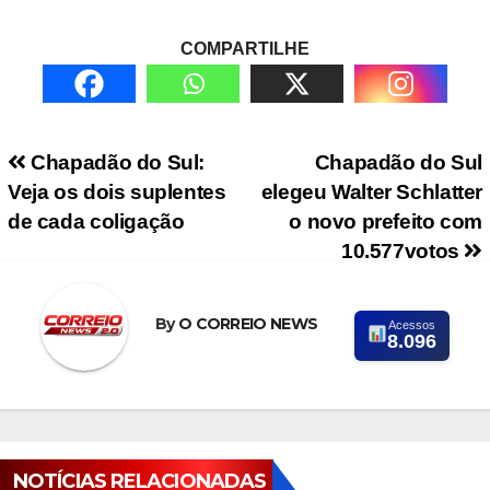
COMPARTILHE
Navegação de Post
Chapadão do Sul:
Chapadão do Sul
Veja os dois suplentes
elegeu Walter Schlatter
de cada coligação
o novo prefeito com
10.577votos
By
O CORREIO NEWS
Acessos
8.096
NOTÍCIAS RELACIONADAS