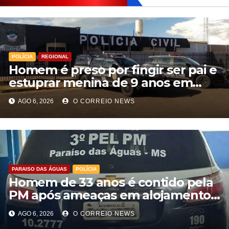
POLÍCIA
REGIONAL
Homem é preso por fingir ser pai e
estuprar menina de 9 anos em
Aparecida do Taboado
AGO 6, 2026
O CORREIO NEWS
PARAISO DAS ÁGUAS
POLÍCIA
Homem de 33 anos é contido pela
PM após ameaças em alojamento
de empresa em Paraíso das Águas
AGO 6, 2026
O CORREIO NEWS