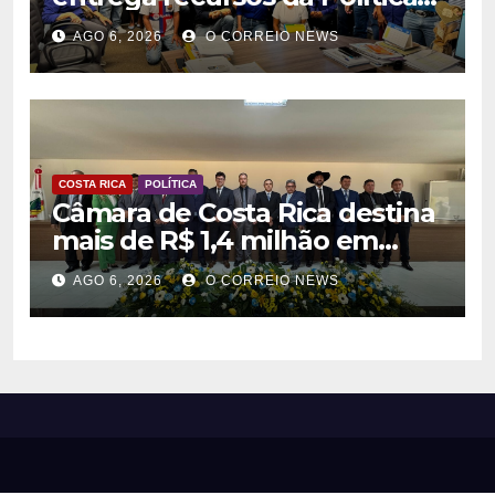
Nacional Aldir Blanc a
AGO 6, 2026
O CORREIO NEWS
agentes culturais
COSTA RICA
POLÍTICA
Câmara de Costa Rica destina
mais de R$ 1,4 milhão em
emendas para investimentos
AGO 6, 2026
O CORREIO NEWS
em diversas áreas