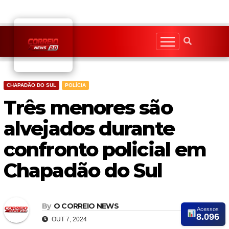
Skip
to
content
CHAPADÃO DO SUL
POLÍCIA
Três menores são
alvejados durante
confronto policial em
Chapadão do Sul
By
O CORREIO NEWS
Acessos
8.096
OUT 7, 2024