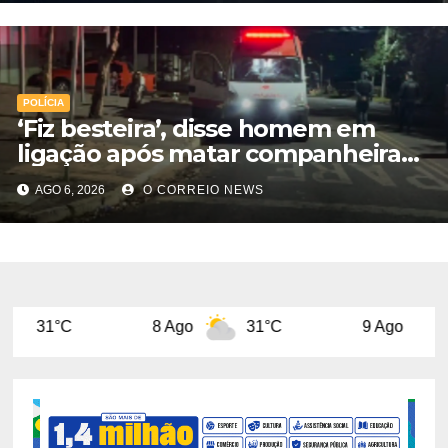
POLÍCIA
‘Fiz besteira’, disse homem em
ligação após matar companheira
com facadas nas costas em Rio
AGO 6, 2026
O CORREIO NEWS
Verde
8 Ago
31°C
9 Ago
31°C