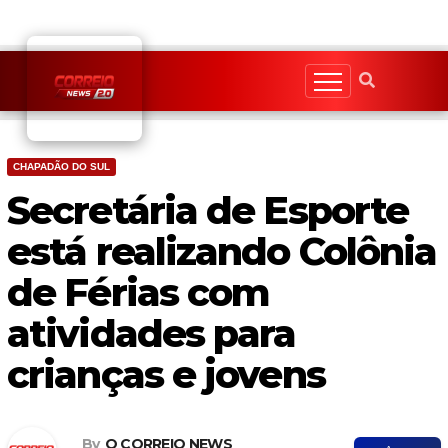
Skip
to
content
CHAPADÃO DO SUL
Secretária de Esporte
está realizando Colônia
de Férias com
atividades para
crianças e jovens
By
O CORREIO NEWS