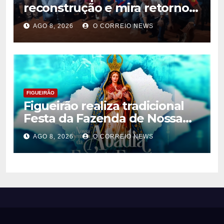
reconstrução e mira retorno
ao futebol profissional em
AGO 8, 2026
O CORREIO NEWS
Chapadão do Sul
FIGUEIRÃO
Figueirão realiza tradicional
Festa da Fazenda de Nossa
Senhora da Abadia no dia 14
AGO 8, 2026
O CORREIO NEWS
de agosto