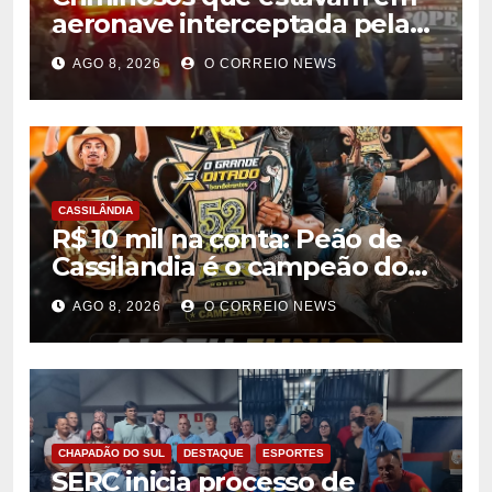
aeronave interceptada pela
FAB em MS morrem durante
AGO 8, 2026
O CORREIO NEWS
confronto com o Bope
CASSILÂNDIA
R$ 10 mil na conta: Peão de
Cassilandia é o campeão do
desafio “O Grande Ditado
AGO 8, 2026
O CORREIO NEWS
Bandeirantes” em
Rondonópolis
CHAPADÃO DO SUL
DESTAQUE
ESPORTES
SERC inicia processo de