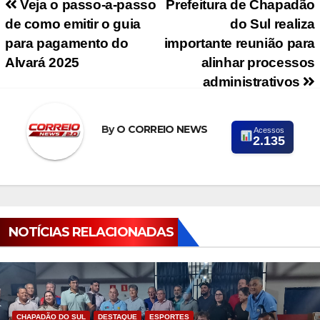
Navegação de Post
Veja o passo-a-passo
Prefeitura de Chapadão
de como emitir o guia
do Sul realiza
para pagamento do
importante reunião para
Alvará 2025
alinhar processos
administrativos
By
O CORREIO NEWS
Acessos
2.135
NOTÍCIAS RELACIONADAS
CHAPADÃO DO SUL
DESTAQUE
ESPORTES