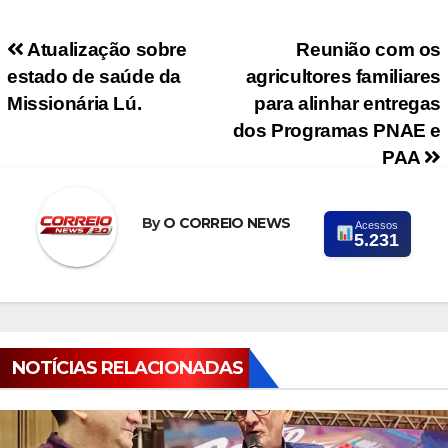
Navegação de Post
Atualização sobre
Reunião com os
estado de saúde da
agricultores familiares
Missionária Lú.
para alinhar entregas
dos Programas PNAE e
PAA
By
O CORREIO NEWS
Acessos
5.231
NOTÍCIAS RELACIONADAS