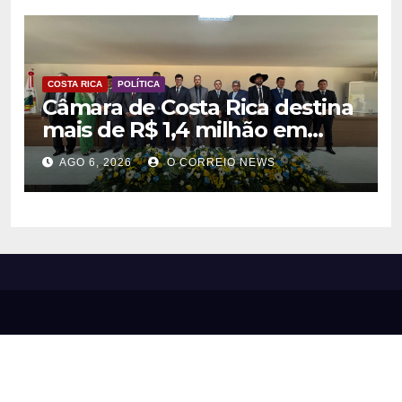
COSTA RICA
POLÍTICA
Câmara de Costa Rica destina
mais de R$ 1,4 milhão em
emendas para investimentos
AGO 6, 2026
O CORREIO NEWS
em diversas áreas