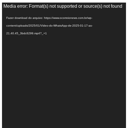
T
Media error: Format(s) not supported or source(s) not found
o
Fazer download do arquivo: https://www.ocorreionews.com.br/wp-
c
content/uploads/2025/01/Video-do-WhatsApp-de-2025-01-17-as-
a
21.40.45_3bdc6299.mp4?_=1
d
o
r
d
e
v
í
d
e
o