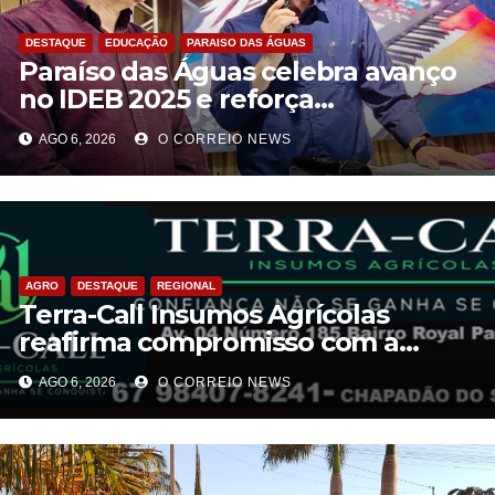
DESTAQUE
EDUCAÇÃO
PARAISO DAS ÁGUAS
Paraíso das Águas celebra avanço
no IDEB 2025 e reforça
compromisso com uma educação
AGO 6, 2026
O CORREIO NEWS
pública de qualidade
AGRO
DESTAQUE
REGIONAL
Terra-Call Insumos Agrícolas
reafirma compromisso com a
qualidade do Calcário Castro PR
AGO 6, 2026
O CORREIO NEWS