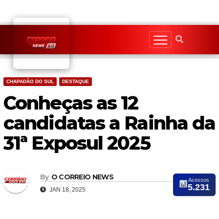
Skip
to
content
CHAPADÃO DO SUL
DESTAQUE
Conheças as 12
candidatas a Rainha da
31ª Exposul 2025
By
O CORREIO NEWS
Acessos
5.231
JAN 18, 2025