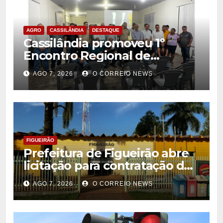
AGRO
CASSILÂNDIA
DESTAQUE
Cassilândia promoveu 1º
Encontro Regional de
Citricultores e fortalece o
AGO 7, 2026
O CORREIO NEWS
desenvolvimento da
citricultura
FIGUEIRÃO
Prefeitura de Figueirão abre
licitação para contratação de
estrutura de eventos
AGO 7, 2026
O CORREIO NEWS