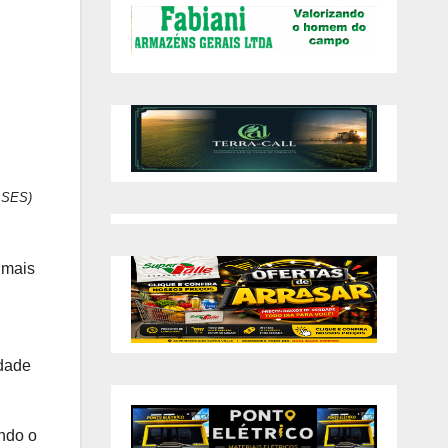
o SES)
 mais
idade
ando o