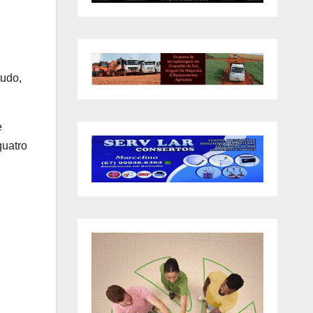
tudo,
e
quatro