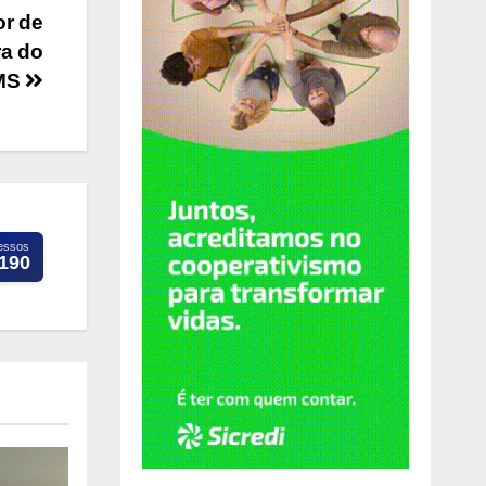
or de
ra do
EMS
essos
.190