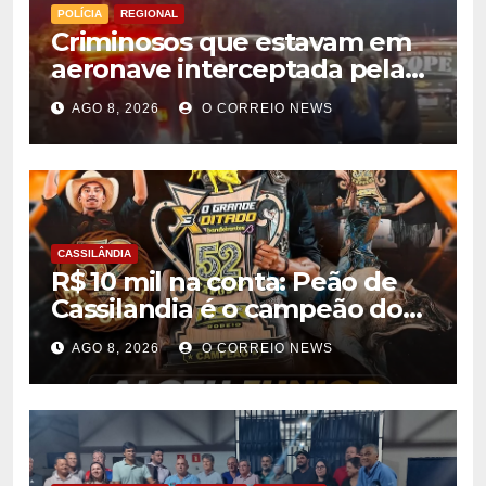
POLÍCIA
REGIONAL
Criminosos que estavam em
aeronave interceptada pela
FAB em MS morrem durante
AGO 8, 2026
O CORREIO NEWS
confronto com o Bope
CASSILÂNDIA
R$ 10 mil na conta: Peão de
Cassilandia é o campeão do
desafio “O Grande Ditado
AGO 8, 2026
O CORREIO NEWS
Bandeirantes” em
Rondonópolis