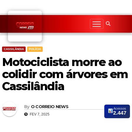
Skip
to
content
CASSILÂNDIA
POLÍCIA
Motociclista morre ao
colidir com árvores em
Cassilândia
By
O CORREIO NEWS
Acessos
2.447
FEV 7, 2025