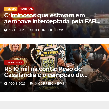
POLÍCIA
REGIONAL
Criminosos que estavam em
aeronave interceptada pela FAB
em MS morrem durante confronto
AGO 8, 2026
O CORREIO NEWS
com o Bope
CASSILÂNDIA
R$ 10 mil na conta: Peão de
Cassilandia é o campeão do
desafio “O Grande Ditado
AGO 8, 2026
O CORREIO NEWS
Bandeirantes” em Rondonópolis