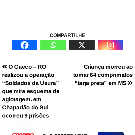
COMPARTILHE
Navegação de Post
O Gaeco – RO
Criança morreu ao
realizou a operação
tomar 64 comprimidos
“Soldados da Usura”
“tarja preta” em MS
que mira esquema de
agiotagem. em
Chapadão do Sul
ocorreu 9 prisões