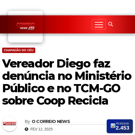
Skip
to
content
CHAPADÃO DO CÉU
Vereador Diego faz
denúncia no Ministério
Público e no TCM-GO
sobre Coop Recicla
By
O CORREIO NEWS
Acessos
2.453
FEV 12, 2025