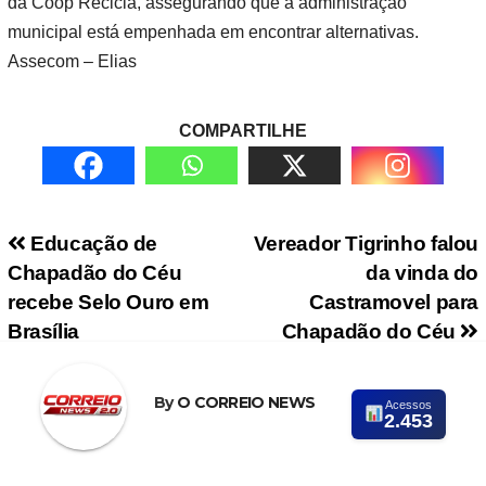
da Coop Recicla, assegurando que a administração
municipal está empenhada em encontrar alternativas.
Assecom – Elias
COMPARTILHE
Navegação de Post
Educação de
Vereador Tigrinho falou
Chapadão do Céu
da vinda do
recebe Selo Ouro em
Castramovel para
Brasília
Chapadão do Céu
By
O CORREIO NEWS
Acessos
2.453