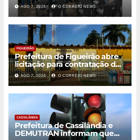
Citricultores e fortalece o
AGO 7, 2026
O CORREIO NEWS
desenvolvimento da
citricultura
FIGUEIRÃO
Prefeitura de Figueirão abre
licitação para contratação de
estrutura de eventos
AGO 7, 2026
O CORREIO NEWS
CASSILÂNDIA
Prefeitura de Cassilândia e
DEMUTRAN informam que