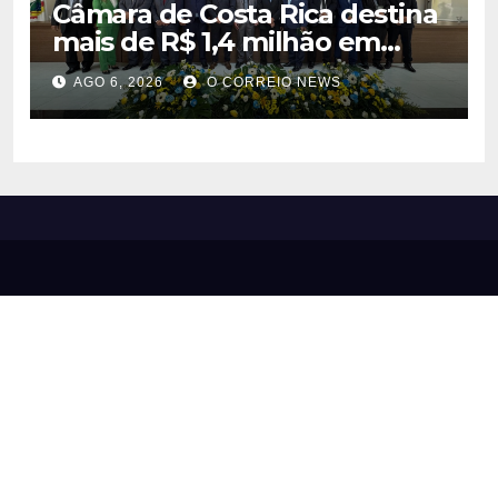
Câmara de Costa Rica destina
mais de R$ 1,4 milhão em
emendas para investimentos
AGO 6, 2026
O CORREIO NEWS
em diversas áreas