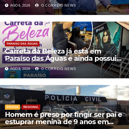
compromisso com uma educação
AGO 6, 2026
O CORREIO NEWS
pública de qualidade
PARAISO DAS ÁGUAS
Carreta da Beleza já está em
Paraíso das Águas e ainda possui
vagas para atendimento gratuito
AGO 6, 2026
O CORREIO NEWS
POLÍCIA
REGIONAL
Homem é preso por fingir ser pai e
estuprar menina de 9 anos em
Aparecida do Taboado