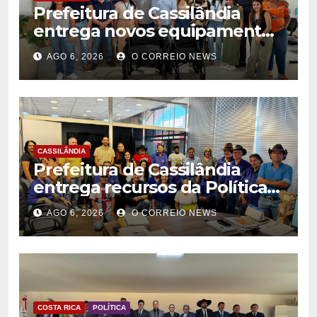
Prefeitura de Cassilândia
entrega novos equipamentos
para fortalecer atendimento
AGO 6, 2026
O CORREIO NEWS
na rede municipal de saúde
CASSILÂNDIA
Prefeitura de Cassilândia
entrega recursos da Política
Nacional Aldir Blanc a
AGO 6, 2026
O CORREIO NEWS
agentes culturais
COSTA RICA
POLÍTICA