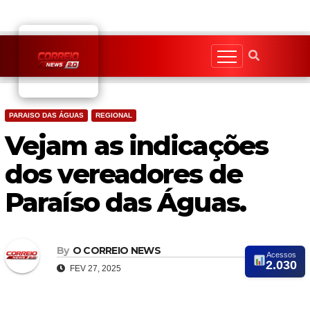
Skip
to
content
PARAISO DAS ÁGUAS
REGIONAL
Vejam as indicações
dos vereadores de
Paraíso das Águas.
By
O CORREIO NEWS
Acessos
2.030
FEV 27, 2025