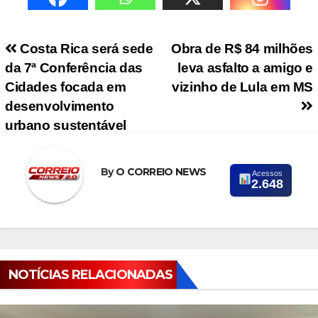
Navegação de Post
Costa Rica será sede
Obra de R$ 84 milhões
da 7ª Conferência das
leva asfalto a amigo e
Cidades focada em
vizinho de Lula em MS
desenvolvimento
urbano sustentável
By
O CORREIO NEWS
Acessos
2.648
NOTÍCIAS RELACIONADAS