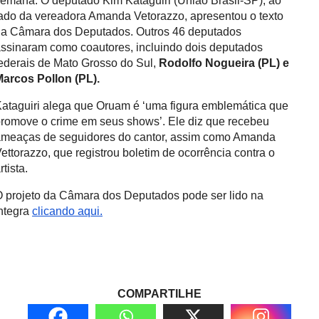
emana. O deputado Kim Kataguiri (União Brasil-SP), ao
ado da vereadora Amanda Vetorazzo, apresentou o texto
a Câmara dos Deputados. Outros 46 deputados
ssinaram como coautores, incluindo dois deputados
ederais de Mato Grosso do Sul,
Rodolfo Nogueira (PL) e
arcos Pollon (PL).
ataguiri alega que Oruam é ‘uma figura emblemática que
romove o crime em seus shows’. Ele diz que recebeu
meaças de seguidores do cantor, assim como Amanda
ettorazzo, que registrou boletim de ocorrência contra o
rtista.
 projeto da Câmara dos Deputados pode ser lido na
ntegra
clicando aqui.
COMPARTILHE