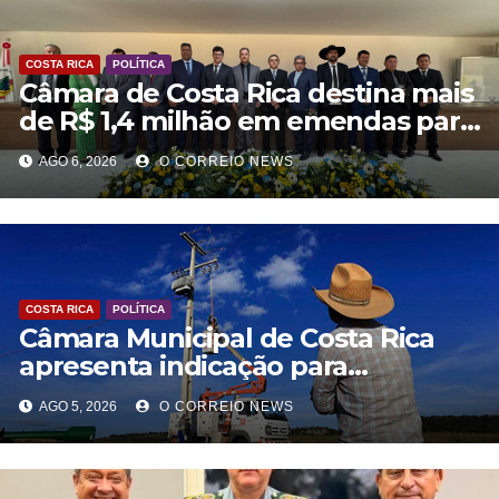
COSTA RICA
POLÍTICA
Câmara de Costa Rica destina mais
de R$ 1,4 milhão em emendas para
investimentos em diversas áreas
AGO 6, 2026
O CORREIO NEWS
COSTA RICA
POLÍTICA
Câmara Municipal de Costa Rica
apresenta indicação para
modernização da rede elétrica
AGO 5, 2026
O CORREIO NEWS
rural