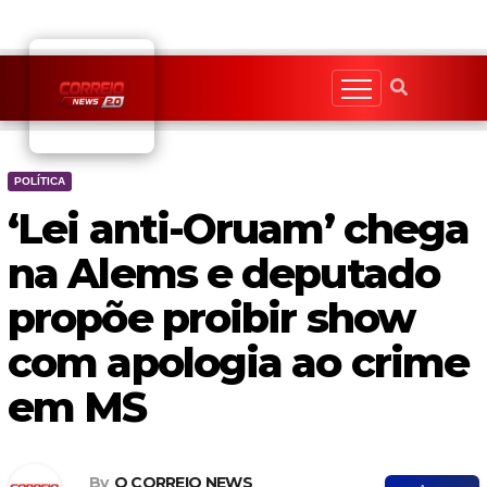
Skip
to
content
POLÍTICA
‘Lei anti-Oruam’ chega
na Alems e deputado
propõe proibir show
com apologia ao crime
em MS
By
O CORREIO NEWS