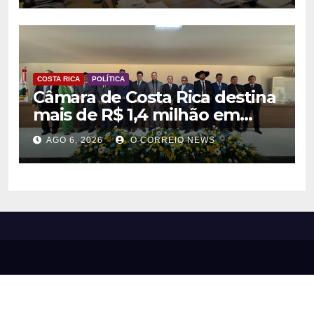
COSTA RICA
POLÍTICA
Câmara de Costa Rica destina
mais de R$ 1,4 milhão em
emendas para investimentos
AGO 6, 2026
O CORREIO NEWS
em diversas áreas