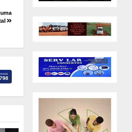
u uma
tal
essos
.798