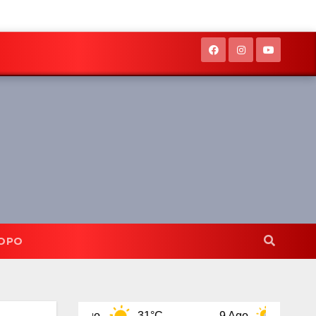
OPO
8 Ago
31°C
9 Ago
32°C