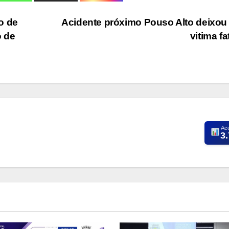
o de
Acidente próximo Pouso Alto deixo
o de
vitima fa
Ac
3