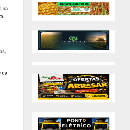
o na
ta.
as,
e da