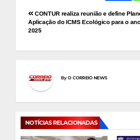
Navegação
CONTUR realiza reunião e define Plan
Aplicação do ICMS Ecológico para o an
de
2025
Post
By
O CORREIO NEWS
NOTÍCIAS RELACIONADAS