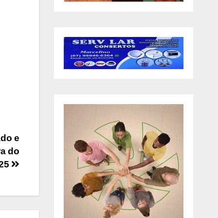
do e
ra do
025