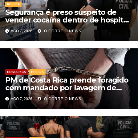
POLÍCIA
Segurança é preso suspeito de
vender cocaína dentro de hospital
e atuar para facção em Cassilândia
AGO 7, 2026
O CORREIO NEWS
COSTA RICA
POLÍCIA
PM de Costa Rica prende foragido
com mandado por lavagem de
dinheiro e estelionato
AGO 7, 2026
O CORREIO NEWS