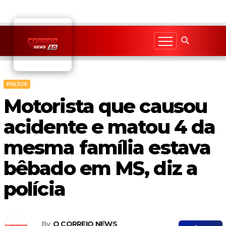
Skip
to
content
POLÍCIA
Motorista que causou
acidente e matou 4 da
mesma família estava
bêbado em MS, diz a
polícia
By
O CORREIO NEWS