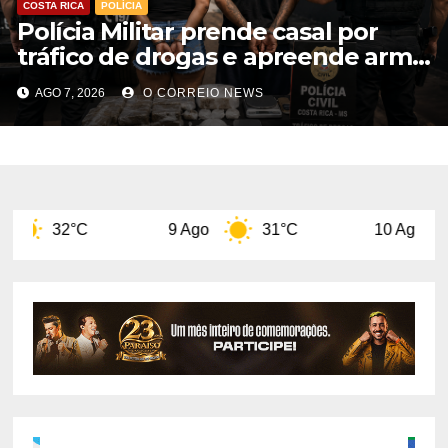
COSTA RICA
POLÍCIA
Polícia Militar prende casal por
tráfico de drogas e apreende arma
de fogo em Costa Rica
AGO 7, 2026
O CORREIO NEWS
9 Ago
31°C
10 Ago
32°C