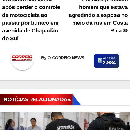
Navegação de Post
após perder o controle
homem que estava
de motocicleta ao
agredindo a esposa no
passar por buraco em
meio da rua em Costa
avenida de Chapadão
Rica
do Sul
By
O CORREIO NEWS
Acessos
2.984
NOTÍCIAS RELACIONADAS