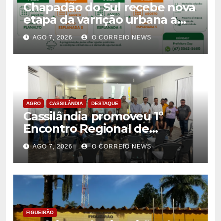
Chapadão do Sul recebe nova
etapa da varrição urbana a
partir de 10 de agosto
AGO 7, 2026
O CORREIO NEWS
AGRO
CASSILÂNDIA
DESTAQUE
Cassilândia promoveu 1º
Encontro Regional de
Citricultores e fortalece o
AGO 7, 2026
O CORREIO NEWS
desenvolvimento da
citricultura
FIGUEIRÃO