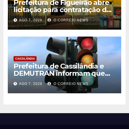
Prefeitura de Figueirão abre
licitação para contratação de
estrutura de eventos
AGO 7, 2026
O CORREIO NEWS
CASSILÂNDIA
Prefeitura de Cassilândia e
DEMUTRAN informam que
semáforo entre as ruas Amin
AGO 7, 2026
O CORREIO NEWS
José e Antônio Paulino
entrou em funcionamento