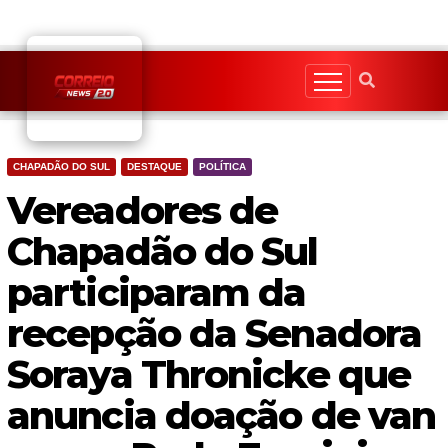
Skip
to
content
CHAPADÃO DO SUL
DESTAQUE
POLÍTICA
Vereadores de
Chapadão do Sul
participaram da
recepção da Senadora
Soraya Thronicke que
anuncia doação de van