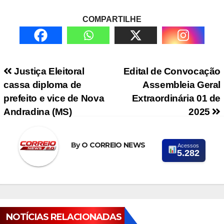
COMPARTILHE
Navegação de Post
Justiça Eleitoral
Edital de Convocação
cassa diploma de
Assembleia Geral
prefeito e vice de Nova
Extraordinária 01 de
Andradina (MS)
2025
By
O CORREIO NEWS
Acessos
5.282
NOTÍCIAS RELACIONADAS