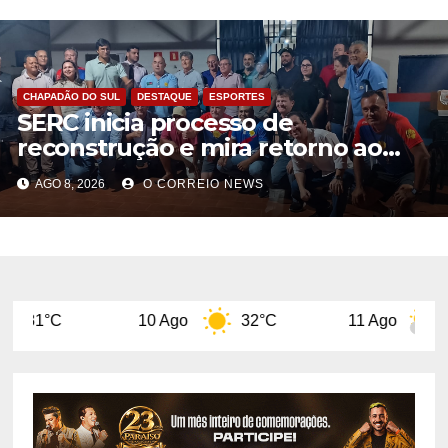
CHAPADÃO DO SUL
DESTAQUE
ESPORTES
SERC inicia processo de
reconstrução e mira retorno ao
futebol profissional em Chapadão
AGO 8, 2026
O CORREIO NEWS
do Sul
10 Ago
32°C
11 Ago
29°C