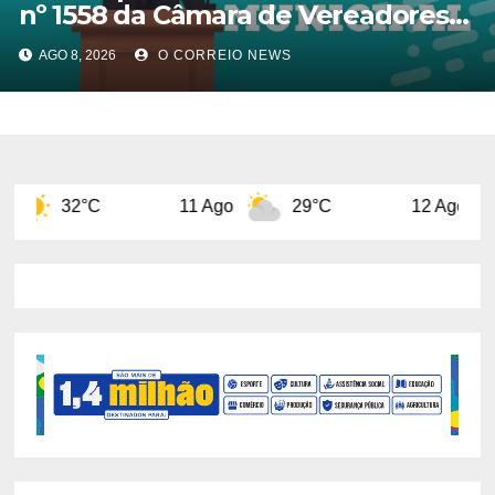
nº 1558 da Câmara de Vereadores
de Chapadão do Sul
AGO 8, 2026
O CORREIO NEWS
11 Ago
29°C
12 Ago
32°C