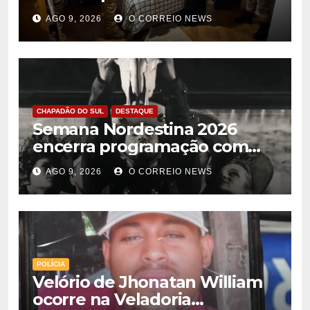
encontrada no Paraguai
AGO 9, 2026
O CORREIO NEWS
CHAPADÃO DO SUL
DESTAQUE
Semana Nordestina 2026
encerra programação com
grande festa e valorização da
AGO 9, 2026
O CORREIO NEWS
cultura em Chapadão do Sul
POLÍCIA
Velório de Jhonatan William
ocorre na Veladoria