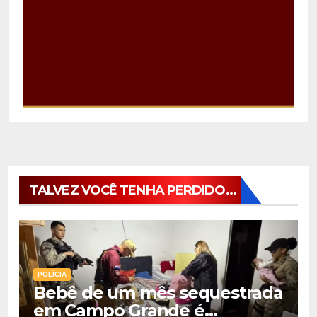
TALVEZ VOCÊ TENHA PERDIDO...
POLÍCIA
Bebê de um mês sequestrada
em Campo Grande é