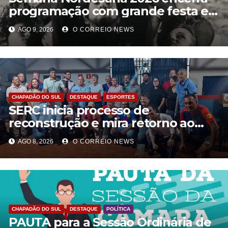
programação com grande festa e
valorização da cultura em
AGO 9, 2026
O CORREIO NEWS
Chapadão do Sul
CHAPADÃO DO SUL
DESTAQUE
ESPORTES
SERC inicia processo de
reconstrução e mira retorno ao
futebol profissional em Chapadão
AGO 8, 2026
O CORREIO NEWS
do Sul
CHAPADÃO DO SUL
DESTAQUE
POLÍTICA
PAUTA para a Sessão Ordinária de