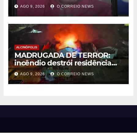
Municipal; sepultamento será
AGO 9, 2026
O CORREIO NEWS
nesta segunda-feira
ALCINÓPOLIS
MADRUGADA DE TERROR:
incêndio destrói residência
em Alcinópolis
AGO 9, 2026
O CORREIO NEWS