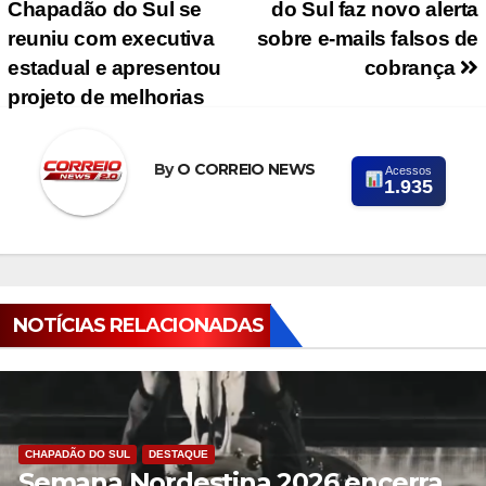
Chapadão do Sul se
do Sul faz novo alerta
reuniu com executiva
sobre e-mails falsos de
estadual e apresentou
cobrança
projeto de melhorias
By
O CORREIO NEWS
Acessos
1.935
NOTÍCIAS RELACIONADAS
CHAPADÃO DO SUL
DESTAQUE
Semana Nordestina 2026 encerra