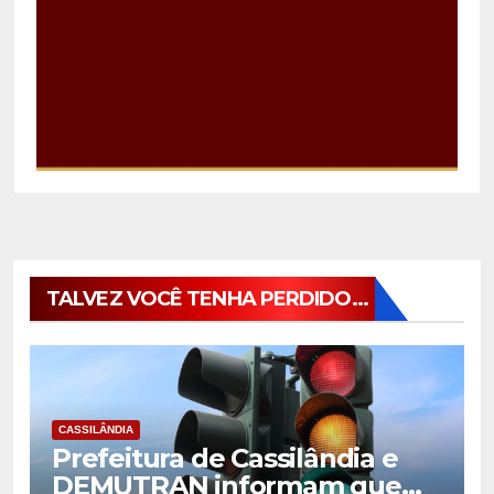
TALVEZ VOCÊ TENHA PERDIDO...
CASSILÂNDIA
Prefeitura de Cassilândia e
DEMUTRAN informam que