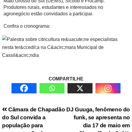
Mato Grosso do Sul (UEMS), Sicoob e Frucamp.
Produtores rurais, estudantes e interessados no
agronegócio estão convidados a participar.
Confira o cronograma:
COMPARTILHE
Navegação de Post
Câmara de Chapadão
DJ Guuga, fenômeno do
do Sul convida a
funk, se apresenta no
população para
dia 17 de maio em