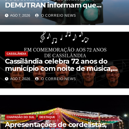
DEMUTRAN informam que
semáforo entre as ruas Amin José
AGO 7, 2026
O CORREIO NEWS
e Antônio Paulino entrou em
funcionamento
CASSILÂNDIA
Cassilândia celebra 72 anos do
município com noite de música,
cultura e interação na Praça São
AGO 7, 2026
O CORREIO NEWS
José
CHAPADÃO DO SUL
DESTAQUE
Apresentações de cordelistas,