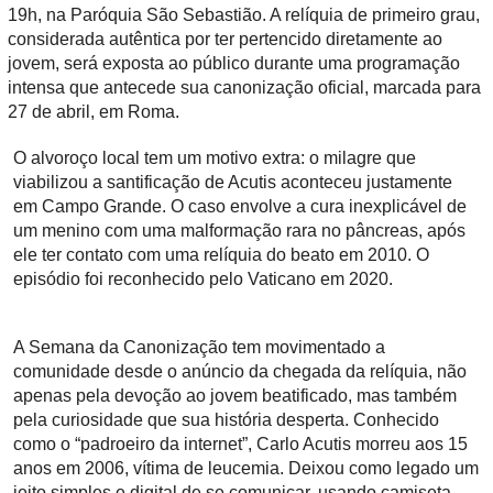
19h, na Paróquia São Sebastião. A relíquia de primeiro grau,
considerada autêntica por ter pertencido diretamente ao
jovem, será exposta ao público durante uma programação
intensa que antecede sua canonização oficial, marcada para
27 de abril, em Roma.
O alvoroço local tem um motivo extra: o milagre que
viabilizou a santificação de Acutis aconteceu justamente
em Campo Grande. O caso envolve a cura inexplicável de
um menino com uma malformação rara no pâncreas, após
ele ter contato com uma relíquia do beato em 2010. O
episódio foi reconhecido pelo Vaticano em 2020.
A Semana da Canonização tem movimentado a
comunidade desde o anúncio da chegada da relíquia, não
apenas pela devoção ao jovem beatificado, mas também
pela curiosidade que sua história desperta. Conhecido
como o “padroeiro da internet”, Carlo Acutis morreu aos 15
anos em 2006, vítima de leucemia. Deixou como legado um
jeito simples e digital de se comunicar, usando camiseta,