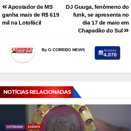
Navegação de Post
Apostador de MS
DJ Guuga, fenômeno do
ganha mais de R$ 619
funk, se apresenta no
mil na Lotofácil
dia 17 de maio em
Chapadão do Sul
By
O CORREIO NEWS
Acessos
4.070
NOTÍCIAS RELACIONADAS
COTIDIANO
EVENTS