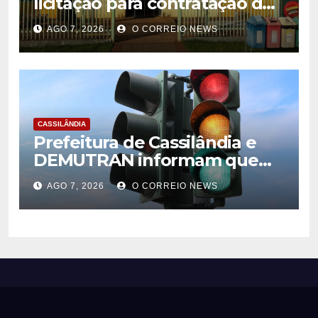
licitação para contratação de
estrutura de eventos
AGO 7, 2026
O CORREIO NEWS
CASSILÂNDIA
Prefeitura de Cassilândia e
DEMUTRAN informam que
semáforo entre as ruas Amin
AGO 7, 2026
O CORREIO NEWS
José e Antônio Paulino
entrou em funcionamento