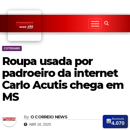
Skip
to
content
COTIDIANO
Roupa usada por
padroeiro da internet
Carlo Acutis chega em
MS
By
O CORREIO NEWS
Acessos
4.070
ABR 16, 2025