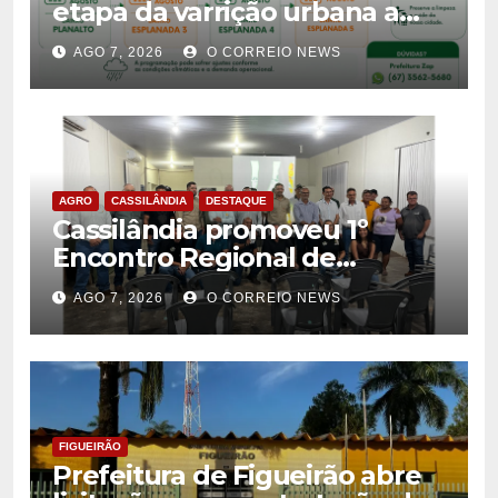
etapa da varrição urbana a
partir de 10 de agosto
AGO 7, 2026
O CORREIO NEWS
AGRO
CASSILÂNDIA
DESTAQUE
Cassilândia promoveu 1º
Encontro Regional de
Citricultores e fortalece o
AGO 7, 2026
O CORREIO NEWS
desenvolvimento da
citricultura
FIGUEIRÃO
Prefeitura de Figueirão abre