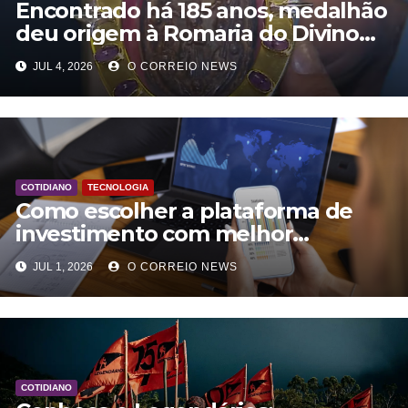
Encontrado há 185 anos, medalhão
deu origem à Romaria do Divino
Pai Eterno; conheça a história
JUL 4, 2026
O CORREIO NEWS
COTIDIANO
TECNOLOGIA
Como escolher a plataforma de
investimento com melhor
atendimento ao cliente?
JUL 1, 2026
O CORREIO NEWS
COTIDIANO