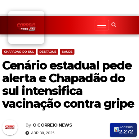
Skip
to
content
CHAPADÃO DO SUL
DESTAQUE
SAÚDE
Cenário estadual pede
alerta e Chapadão do
sul intensifica
vacinação contra gripe
By
O CORREIO NEWS
Acessos
2.272
ABR 30, 2025