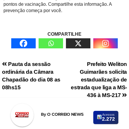
pontos de vacinação. Compartilhe esta informação. A
prevenção começa por você.
COMPARTILHE
Navegação de Post
Pauta da sessão
Prefeito Weliton
ordinária da Câmara
Guimarães solicita
Chapadão do dia 08 as
estadualização de
08hs15
estrada que liga a MS-
436 à MS-217
By
O CORREIO NEWS
Acessos
2.272