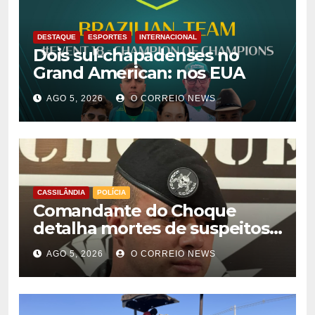
DESTAQUE
ESPORTES
INTERNACIONAL
Dois sul-chapadenses no
Grand American: nos EUA
AGO 5, 2026
O CORREIO NEWS
CASSILÂNDIA
POLÍCIA
Comandante do Choque
detalha mortes de suspeitos
de homicídio em Cassilândia
AGO 5, 2026
O CORREIO NEWS