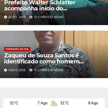
Prefeito Walter Schlatter
acompanha início do
recapeamento e pede
AGO 5, 2026
O CORREIO NEWS
compreensão da população em
Chapadão do Sul
CHAPADÃO DO SUL
Zaqueu de Souza Santos é
identificado como homem
encontrado morto em Chapadão
AGO 5, 2026
O CORREIO NEWS
do Sul
7 Ago
31°C
8 Ago
31°C