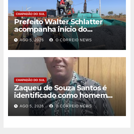
CHAPADÃO DO SUL
Prefeito Walter Schlatter
acompanha início do
recapeamento e pede
AGO 5, 2026
O CORREIO NEWS
compreensão da população
em Chapadão do Sul
CHAPADÃO DO SUL
Zaqueu de Souza Santos é
identificado como homem
encontrado morto em
AGO 5, 2026
O CORREIO NEWS
Chapadão do Sul