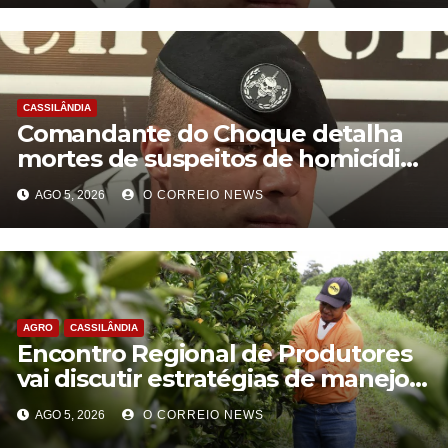
CASSILÂNDIA
Comandante do Choque detalha
mortes de suspeitos de homicídio
em Cassilândia
AGO 5, 2026
O CORREIO NEWS
AGRO
CASSILÂNDIA
Encontro Regional de Produtores
vai discutir estratégias de manejo
do greening em Cassilândia
AGO 5, 2026
O CORREIO NEWS