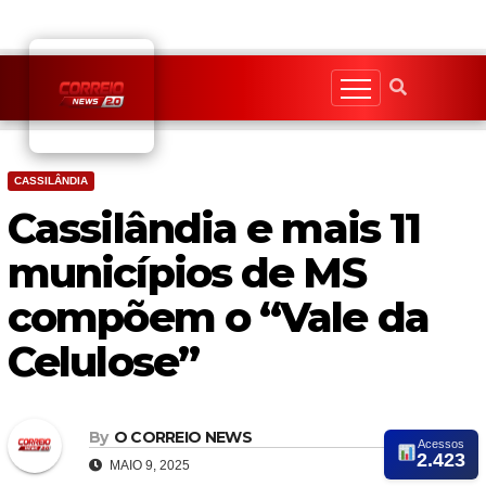
Skip
to
content
CASSILÂNDIA
Cassilândia e mais 11
municípios de MS
compõem o “Vale da
Celulose”
By
O CORREIO NEWS
Acessos
2.423
MAIO 9, 2025