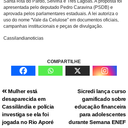
Santa Rita do Pardo, Selvíria e Três Lagoas. A proposta foi
apresentada pelo deputado Pedro Caravina (PSDB) e
aprovada pelos parlamentares estaduais. A lei autoriza o
uso do nome “Vale da Celulose” em documentos oficiais,
campanhas institucionais e peças de divulgação.
Cassilandianoticias
COMPARTILHE
Navegação de Post
Mulher está
Sicredi lança curso
desaparecida em
gamificado sobre
Cassilândia e polícia
educação financeira
investiga se ela foi
para adolescentes
jogada no Rio Aporé
durante Semana ENEF