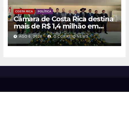
COSTA RICA
POLÍTICA
Câmara de Costa Rica destina
mais de R$ 1,4 milhão em
emendas para investimentos
AGO 6, 2026
O CORREIO NEWS
em diversas áreas