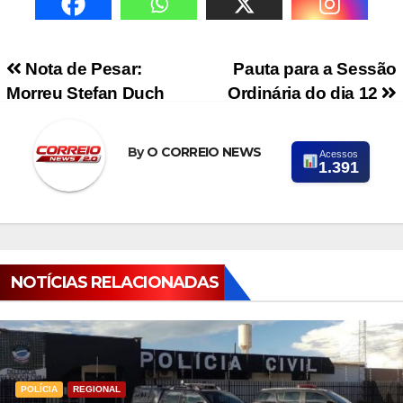
Navegação de Post
Nota de Pesar:
Pauta para a Sessão
Morreu Stefan Duch
Ordinária do dia 12
By
O CORREIO NEWS
Acessos
1.391
NOTÍCIAS RELACIONADAS
POLÍCIA
REGIONAL