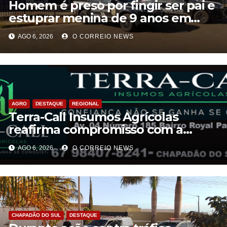
Homem é preso por fingir ser pai e
estuprar menina de 9 anos em
Aparecida do Taboado
AGO 6, 2026
O CORREIO NEWS
AGRO
DESTAQUE
REGIONAL
Terra-Call Insumos Agrícolas
reafirma compromisso com a
qualidade do Calcário Castro PR
AGO 6, 2026
O CORREIO NEWS
CHAPADÃO DO SUL
DESTAQUE