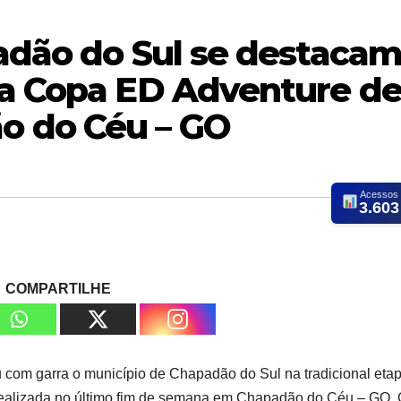
padão do Sul se destaca
da Copa ED Adventure d
 do Céu – GO
Acessos
3.603
COMPARTILHE
com garra o município de Chapadão do Sul na tradicional eta
realizada no último fim de semana em Chapadão do Céu – GO.