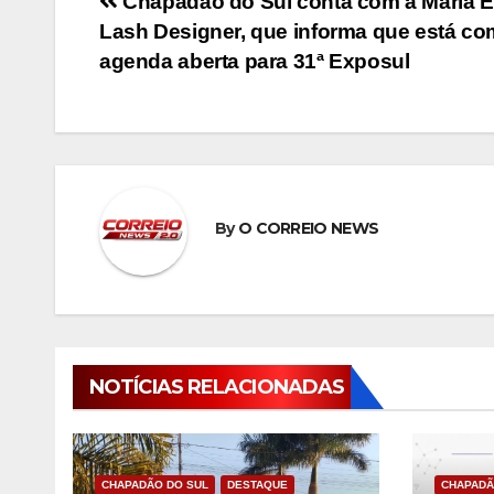
Navegação
Chapadão do Sul conta com a Maria 
Lash Designer, que informa que está co
de
agenda aberta para 31ª Exposul
Post
By
O CORREIO NEWS
NOTÍCIAS RELACIONADAS
CHAPADÃO DO SUL
DESTAQUE
CHAPADÃ