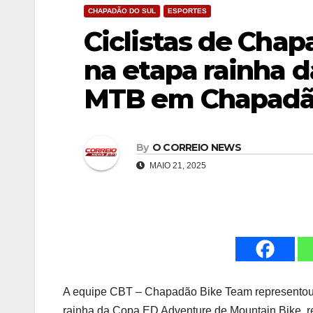
CHAPADÃO DO SUL
ESPORTES
Ciclistas de Cha
na etapa rainha 
MTB em Chapadão
By
O CORREIO NEWS
MAIO 21, 2025
A equipe CBT – Chapadão Bike Team representou 
rainha da Copa ED Adventure de Mountain Bike, 