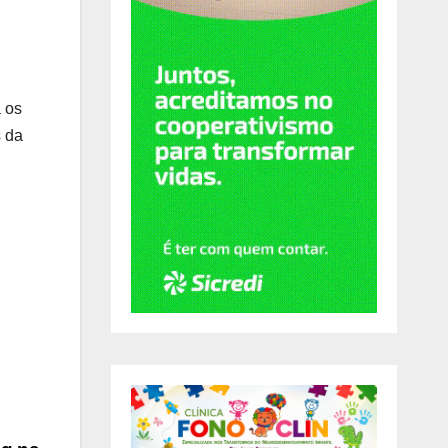
a os
s da