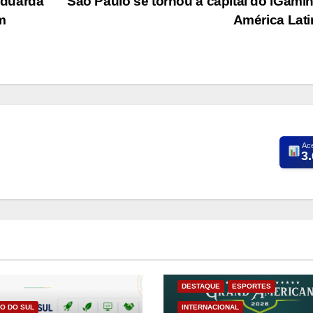
Eduarda
São Paulo se tornou a capital do iGami
m
América Lat
Ac
3
DESTAQUE
ESPORTES
O DO SUL
INTERNACIONAL