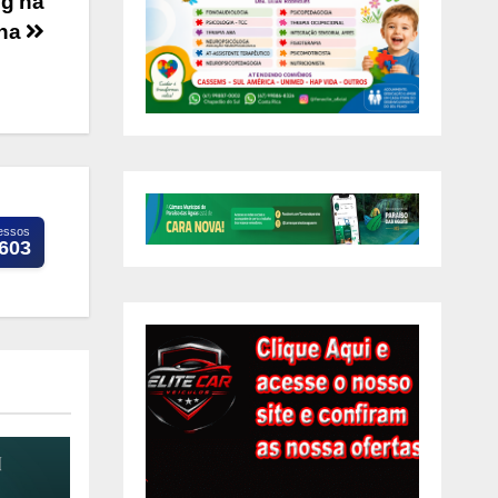
ng na
ina
essos
.603