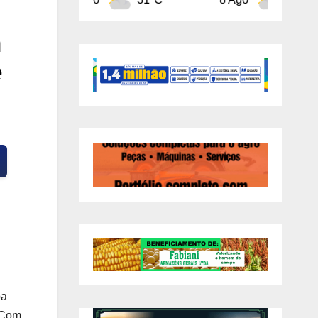
m
e
pa
 Com