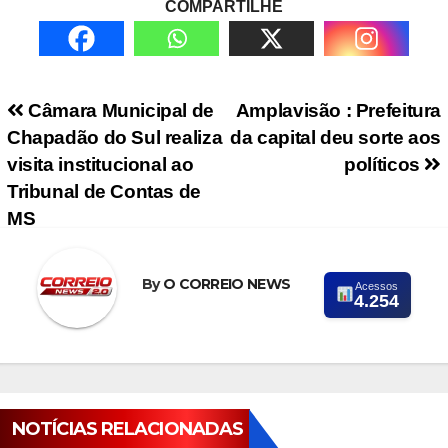
COMPARTILHE
Navegação de Post
Câmara Municipal de
Amplavisão : Prefeitura
Chapadão do Sul realiza
da capital deu sorte aos
visita institucional ao
políticos
Tribunal de Contas de
MS
By
O CORREIO NEWS
Acessos
4.254
NOTÍCIAS RELACIONADAS