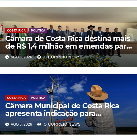
COSTA RICA
POLÍTICA
Câmara de Costa Rica destina mais
de R$ 1,4 milhão em emendas para
investimentos em diversas áreas
AGO 6, 2026
O CORREIO NEWS
COSTA RICA
POLÍTICA
Câmara Municipal de Costa Rica
apresenta indicação para
modernização da rede elétrica
AGO 5, 2026
O CORREIO NEWS
rural