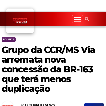
Skip
to
content
POLÍTICA
Grupo da CCR/MS Via
arremata nova
concessão da BR-163
que terá menos
duplicação
By
O CORREIO NEWS