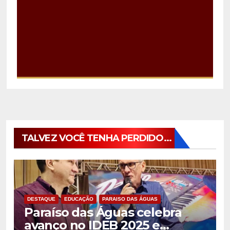
TALVEZ VOCÊ TENHA PERDIDO...
DESTAQUE
EDUCAÇÃO
PARAISO DAS ÁGUAS
Paraíso das Águas celebra
avanço no IDEB 2025 e