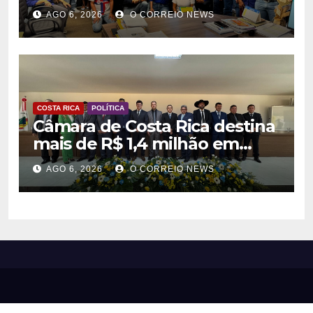
Nacional Aldir Blanc a
AGO 6, 2026
O CORREIO NEWS
agentes culturais
COSTA RICA
POLÍTICA
Câmara de Costa Rica destina
mais de R$ 1,4 milhão em
emendas para investimentos
AGO 6, 2026
O CORREIO NEWS
em diversas áreas