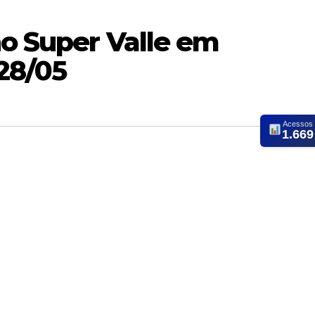
no Super Valle em
28/05
Acessos
1.669