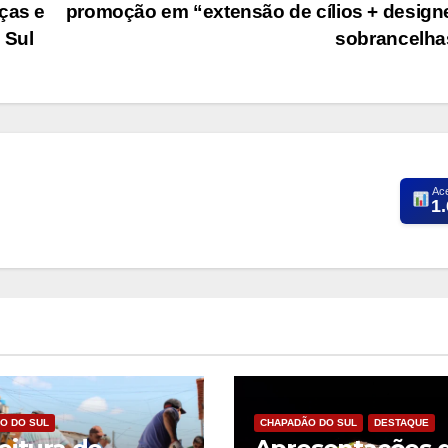
ças e
promoção em “extensão de cílios + design
 Sul
sobrancelh
Ac
1
O DO SUL
CHAPADÃO DO SUL
DESTAQUE