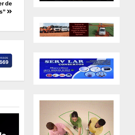
er de
as”
essos
.669