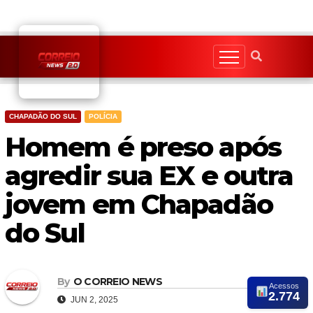
Skip
to
content
CHAPADÃO DO SUL
POLÍCIA
Homem é preso após
agredir sua EX e outra
jovem em Chapadão
do Sul
By
O CORREIO NEWS
Acessos
2.774
JUN 2, 2025