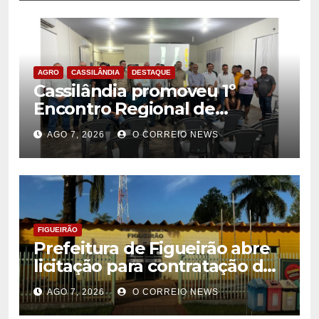
AGRO
CASSILÂNDIA
DESTAQUE
Cassilândia promoveu 1º
Encontro Regional de
Citricultores e fortalece o
AGO 7, 2026
O CORREIO NEWS
desenvolvimento da
citricultura
FIGUEIRÃO
Prefeitura de Figueirão abre
licitação para contratação de
estrutura de eventos
AGO 7, 2026
O CORREIO NEWS