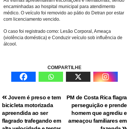
As vítimas apresentavam escoriações e hematomas, sendo
encaminhadas ao hospital municipal para atendimento
médico. O veículo foi removido ao pátio do Detran por estar
com licenciamento vencido.
O caso foi registrado como: Lesão Corporal, Ameaça
(violência doméstica) e Conduzir veículo sob influência de
álcool.
COMPARTILHE
Navegação de Post
Jovem é preso e tem
PM de Costa Rica flagra
bicicleta motorizada
perseguição e prende
apreendida ao ser
homem que agrediu e
flagrado trafegando em
ameaçou familiares em
alta velocidade e tentar
fazenda