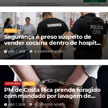
POLÍCIA
Segurança é preso suspeito de
vender cocaína dentro de hospital
e atuar para facção em Cassilândia
AGO 7, 2026
O CORREIO NEWS
COSTA RICA
POLÍCIA
PM de Costa Rica prende foragido
com mandado por lavagem de
dinheiro e estelionato
AGO 7, 2026
O CORREIO NEWS