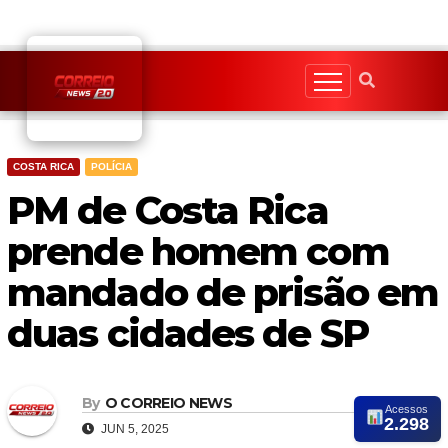
Skip
to
content
COSTA RICA
POLÍCIA
PM de Costa Rica
prende homem com
mandado de prisão em
duas cidades de SP
By
O CORREIO NEWS
Acessos
2.298
JUN 5, 2025