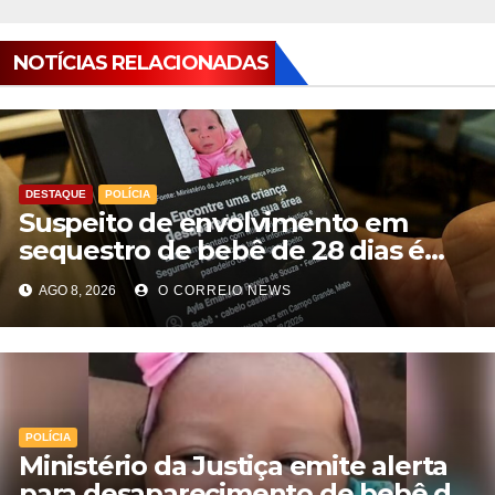
NOTÍCIAS RELACIONADAS
DESTAQUE
POLÍCIA
Suspeito de envolvimento em
sequestro de bebê de 28 dias é
preso na Capital
AGO 8, 2026
O CORREIO NEWS
POLÍCIA
Ministério da Justiça emite alerta
para desaparecimento de bebê de