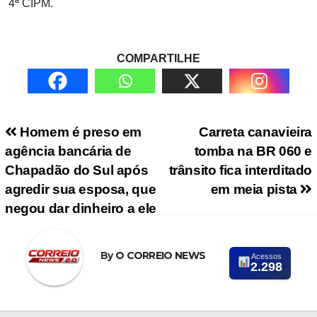
4ª CIPM.
COMPARTILHE
Navegação de Post
Homem é preso em
Carreta canavieira
agência bancária de
tomba na BR 060 e
Chapadão do Sul após
trânsito fica interditado
agredir sua esposa, que
em meia pista
negou dar dinheiro a ele
By
O CORREIO NEWS
Acessos
2.298