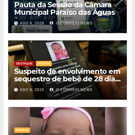
Pauta da Sessão da Câmara
Municipal Paraíso das Águas
AGO 8, 2026
O CORREIO NEWS
DESTAQUE
POLÍCIA
Suspeito de envolvimento em
sequestro de bebê de 28 dias
é preso na Capital
AGO 8, 2026
O CORREIO NEWS
POLÍCIA