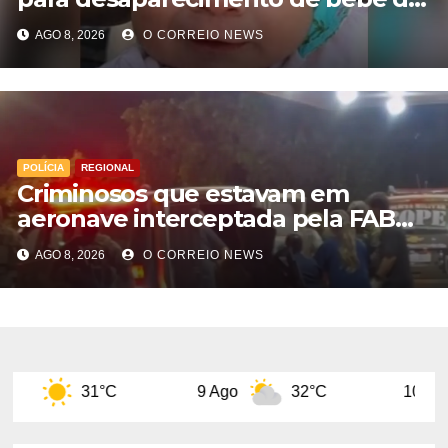
28 dias em MS; polícia apura
AGO 8, 2026
O CORREIO NEWS
suposto sequestro
POLÍCIA
REGIONAL
Criminosos que estavam em
aeronave interceptada pela FAB
em MS morrem durante confronto
AGO 8, 2026
O CORREIO NEWS
com o Bope
°C
9 Ago
32°C
10 Ago
32°C