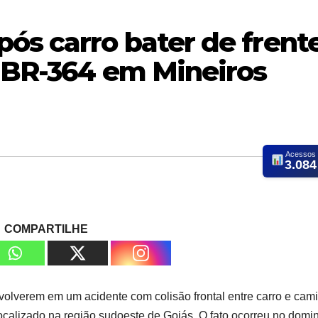
ós carro bater de frent
a BR-364 em Mineiros
Acessos
3.084
COMPARTILHE
olverem em um acidente com colisão frontal entre carro e cam
ocalizado na região sudoeste de Goiás. O fato ocorreu no domi