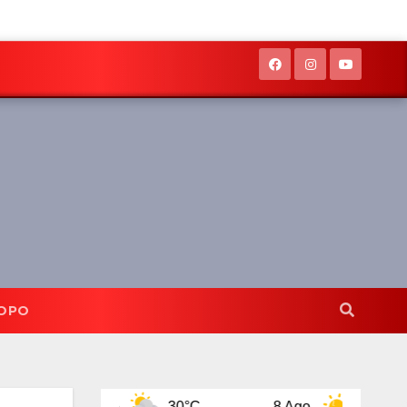
OPO
7 Ago
30°C
8 Ago
32°C