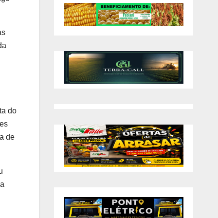
as
da
ta do
zes
ça de
u
da