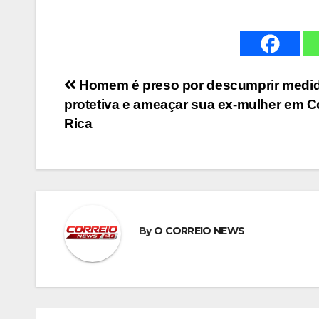
Navegação
Homem é preso por descumprir medi
protetiva e ameaçar sua ex-mulher em C
de
Rica
Post
By
O CORREIO NEWS