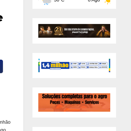
e
inhão
ngo