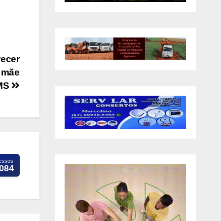
recer
a mãe
 MS
essos
.084