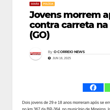
GOIÁS
POLÍCIA
Jovens morrem ap
contra carreta n
(GO)
By
O CORREIO NEWS
JUN 16, 2025
Dois jovens de 29 e 18 anos morreram após se env
no km 367 da BR-364, no município de Mineiros, l