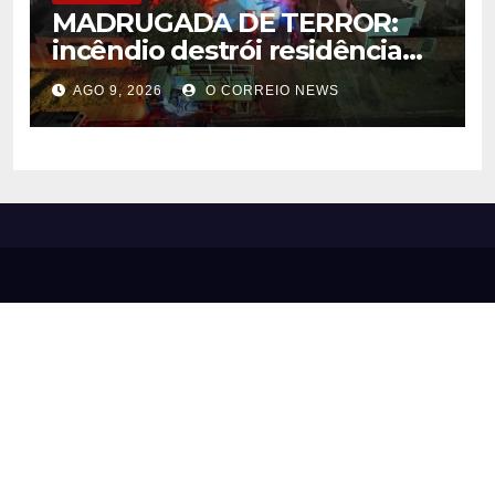
MADRUGADA DE TERROR:
incêndio destrói residência
em Alcinópolis
AGO 9, 2026
O CORREIO NEWS