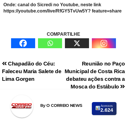
Onde: canal do Sicredi no Youtube, neste link
https://youtube.com/live/RfGY5TvUw5Y? feature=share
COMPARTILHE
Navegação de Post
Chapadão do Céu:
Reunião no Paço
Faleceu Maria Salete de
Municipal de Costa Rica
Lima Gorgen
debateu ações contra a
Mosca do Estábulo
By
O CORREIO NEWS
Acessos
2.624