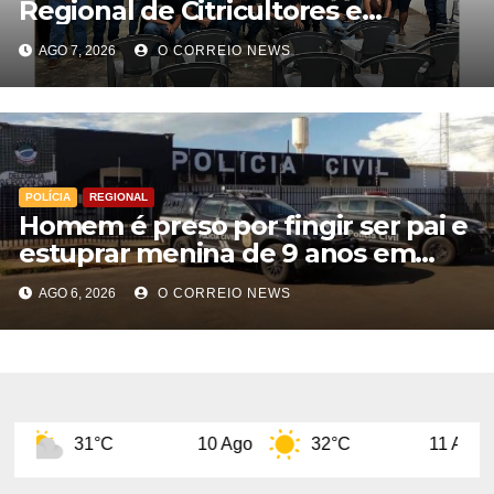
Regional de Citricultores e
fortalece o desenvolvimento da
AGO 7, 2026
O CORREIO NEWS
citricultura
POLÍCIA
REGIONAL
Homem é preso por fingir ser pai e
estuprar menina de 9 anos em
Aparecida do Taboado
AGO 6, 2026
O CORREIO NEWS
°C
10 Ago
32°C
11 Ago
29°C