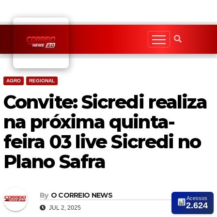
Skip
to
content
AGRO
REGIONAL
Convite: Sicredi realiza
na próxima quinta-
feira 03 live Sicredi no
Plano Safra
By
O CORREIO NEWS
Acessos
2.624
JUL 2, 2025