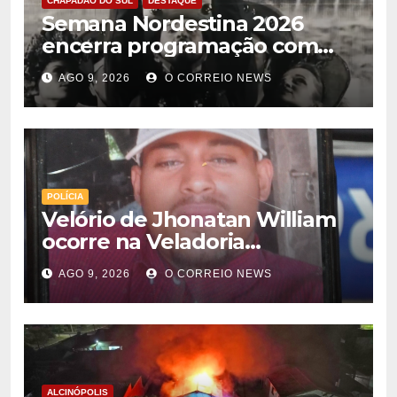
CHAPADÃO DO SUL
DESTAQUE
Semana Nordestina 2026
encerra programação com
grande festa e valorização da
AGO 9, 2026
O CORREIO NEWS
cultura em Chapadão do Sul
POLÍCIA
Velório de Jhonatan William
ocorre na Veladoria
Municipal; sepultamento será
AGO 9, 2026
O CORREIO NEWS
nesta segunda-feira
ALCINÓPOLIS