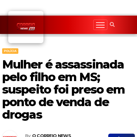
Skip
to
content
POLÍCIA
Mulher é assassinada
pelo filho em MS;
suspeito foi preso em
ponto de venda de
drogas
By
O CORREIO NEWS