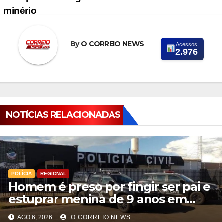
minério
By
O CORREIO NEWS
Acessos
2.976
NOTÍCIAS RELACIONADAS
POLÍCIA
REGIONAL
Homem é preso por fingir ser pai e
estuprar menina de 9 anos em
Aparecida do Taboado
AGO 6, 2026
O CORREIO NEWS