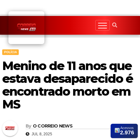
Skip
to
content
POLÍCIA
Menino de 11 anos que
estava desaparecido é
encontrado morto em
MS
By
O CORREIO NEWS
Acessos
2.976
JUL 8, 2025