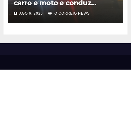
carro e moto e conduz
motorista à Delegacia em
AGO 6, 2026
O CORREIO NEWS
Costa Rica