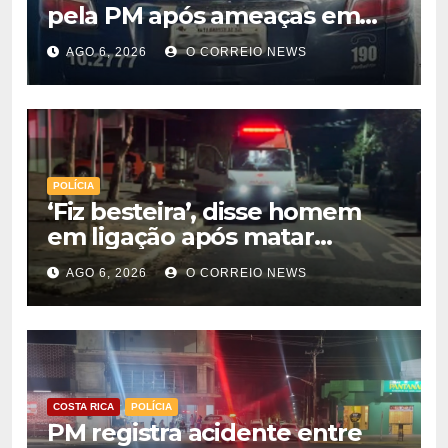
pela PM após ameaças em
alojamento de empresa em
AGO 6, 2026
O CORREIO NEWS
Paraíso das Águas
POLÍCIA
‘Fiz besteira’, disse homem
em ligação após matar
companheira com facadas
AGO 6, 2026
O CORREIO NEWS
nas costas em Rio Verde
COSTA RICA
POLÍCIA
PM registra acidente entre