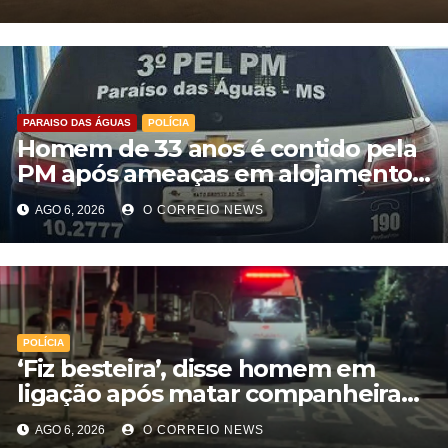
PARAISO DAS ÁGUAS
POLÍCIA
Homem de 33 anos é contido pela
PM após ameaças em alojamento
de empresa em Paraíso das Águas
AGO 6, 2026
O CORREIO NEWS
POLÍCIA
‘Fiz besteira’, disse homem em
ligação após matar companheira
com facadas nas costas em Rio
AGO 6, 2026
O CORREIO NEWS
Verde