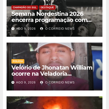
CHAPADÃO DO SUL
DESTAQUE
Semana Nordestina 2026
encerra programação com
grande festa e valorização da
AGO 9, 2026
O CORREIO NEWS
cultura em Chapadão do Sul
POLÍCIA
Velório de Jhonatan William
ocorre na Veladoria
Municipal; sepultamento será
AGO 9, 2026
O CORREIO NEWS
nesta segunda-feira