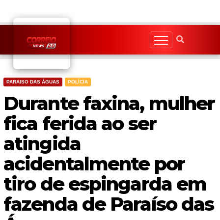
Skip
to
content
PARAISO DAS ÁGUAS
POLÍCIA
Durante faxina, mulher
fica ferida ao ser
atingida
acidentalmente por
tiro de espingarda em
fazenda de Paraíso das