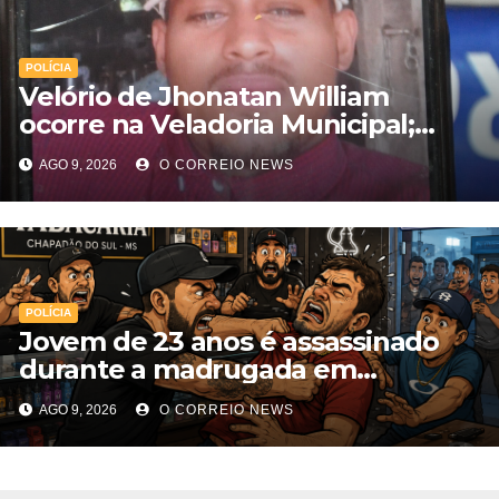
POLÍCIA
Velório de Jhonatan William
ocorre na Veladoria Municipal;
sepultamento será nesta segunda-
AGO 9, 2026
O CORREIO NEWS
feira
POLÍCIA
Jovem de 23 anos é assassinado
durante a madrugada em
Chapadão do Sul
AGO 9, 2026
O CORREIO NEWS