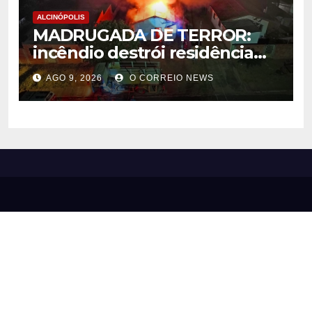
ALCINÓPOLIS
MADRUGADA DE TERROR:
incêndio destrói residência
em Alcinópolis
AGO 9, 2026
O CORREIO NEWS