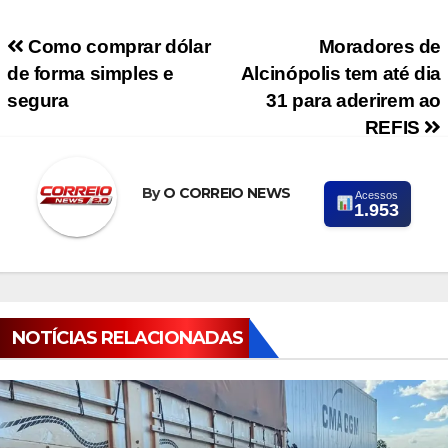
Navegação de Post
Como comprar dólar
Moradores de
de forma simples e
Alcinópolis tem até dia
segura
31 para aderirem ao
REFIS
By
O CORREIO NEWS
Acessos
1.953
NOTÍCIAS RELACIONADAS