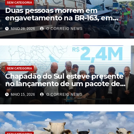
SEM CATEGORIA
Duas pessoas morrem em
engavetamento na BR-163, em
Coxim
MAIO 28, 2026
O CORREIO NEWS
SEM CATEGORIA
Chapadão do Sul esteve presente
no lançamento de um pacote de
R$ 176 milhões do Governo de MS
MAIO 15, 2026
O CORREIO NEWS
para obras de saneamento