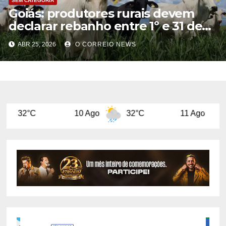
SEM CATEGORIA
Goiás: produtores rurais devem
declarar rebanho entre 1º e 31 de
maio
ABR 25, 2026
O CORREIO NEWS
10 Ago
32°C
11 Ago
29°C