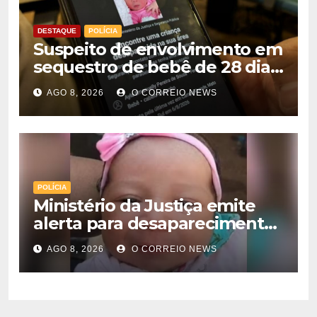
DESTAQUE
POLÍCIA
Suspeito de envolvimento em
sequestro de bebê de 28 dias
é preso na Capital
AGO 8, 2026
O CORREIO NEWS
POLÍCIA
Ministério da Justiça emite
alerta para desaparecimento
de bebê de 28 dias em MS;
AGO 8, 2026
O CORREIO NEWS
polícia apura suposto
sequestro