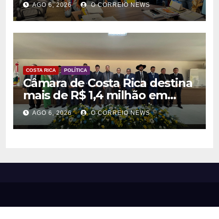
AGO 6, 2026
O CORREIO NEWS
agentes culturais
COSTA RICA
POLÍTICA
Câmara de Costa Rica destina
mais de R$ 1,4 milhão em
emendas para investimentos
AGO 6, 2026
O CORREIO NEWS
em diversas áreas