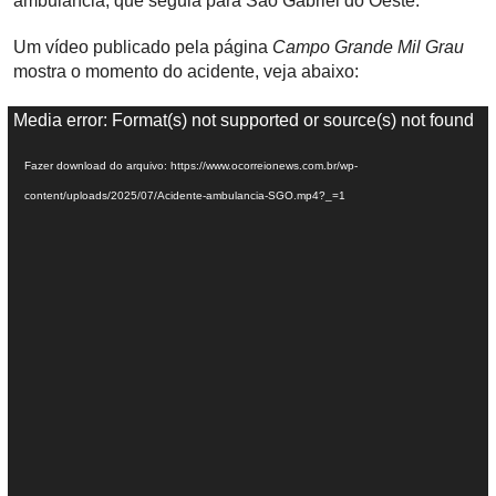
ambulância, que seguia para São Gabriel do Oeste.
Um vídeo publicado pela página
Campo Grande Mil Grau
mostra o momento do acidente, veja abaixo:
T
Media error: Format(s) not supported or source(s) not found
o
Fazer download do arquivo: https://www.ocorreionews.com.br/wp-
c
content/uploads/2025/07/Acidente-ambulancia-SGO.mp4?_=1
a
d
o
r
d
e
v
í
d
e