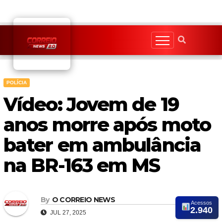
Skip
to
content
POLÍCIA
Vídeo: Jovem de 19
anos morre após moto
bater em ambulância
na BR-163 em MS
By
O CORREIO NEWS
Acessos
2.940
JUL 27, 2025