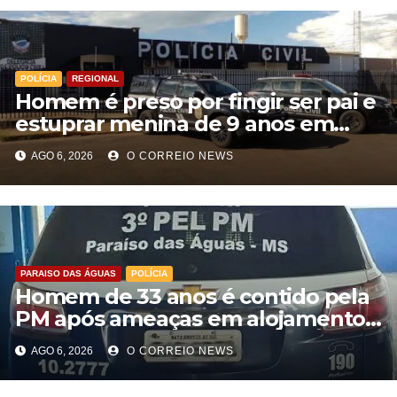
POLÍCIA
REGIONAL
Homem é preso por fingir ser pai e
estuprar menina de 9 anos em
Aparecida do Taboado
AGO 6, 2026
O CORREIO NEWS
PARAISO DAS ÁGUAS
POLÍCIA
Homem de 33 anos é contido pela
PM após ameaças em alojamento
de empresa em Paraíso das Águas
AGO 6, 2026
O CORREIO NEWS