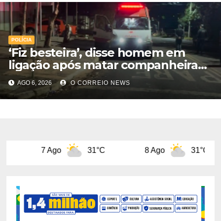
POLÍCIA
‘Fiz besteira’, disse homem em
ligação após matar companheira
com facadas nas costas em Rio
AGO 6, 2026
O CORREIO NEWS
Verde
go
31°C
8 Ago
31°C
9 Ago