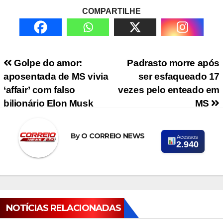
COMPARTILHE
Navegação de Post
Golpe do amor:
Padrasto morre após
aposentada de MS vivia
ser esfaqueado 17
‘affair’ com falso
vezes pelo enteado em
bilionário Elon Musk
MS
By
O CORREIO NEWS
Acessos
2.940
NOTÍCIAS RELACIONADAS