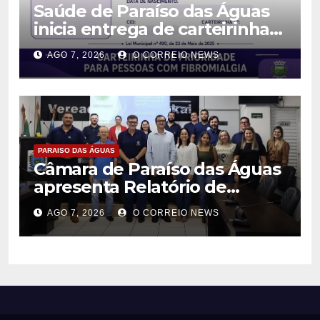
Saúde de Paraíso das Águas
inicia entrega de carteirinhas
de identificação para pessoas
AGO 7, 2026
O CORREIO NEWS
com fibromialgia
PARAISO DAS ÁGUAS
Câmara de Paraíso das Águas
apresenta Relatório de
Gestão Fiscal e destaca
AGO 7, 2026
O CORREIO NEWS
equilíbrio das contas públicas