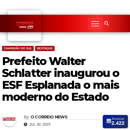
Skip
to
content
CHAPADÃO DO SUL
DESTAQUE
Prefeito Walter
Schlatter inaugurou o
ESF Esplanada o mais
moderno do Estado
By
O CORREIO NEWS
Acessos
2.422
JUL 30, 2025