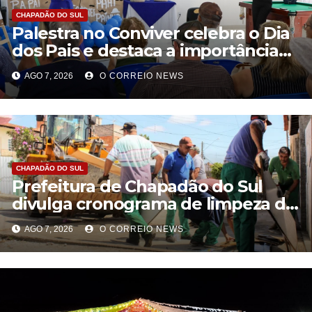
CHAPADÃO DO SUL
Palestra no Conviver celebra o Dia
dos Pais e destaca a importância
da figura paterna na família
AGO 7, 2026
O CORREIO NEWS
CHAPADÃO DO SUL
Prefeitura de Chapadão do Sul
divulga cronograma de limpeza de
entulhos e bota-fora para agosto
AGO 7, 2026
O CORREIO NEWS