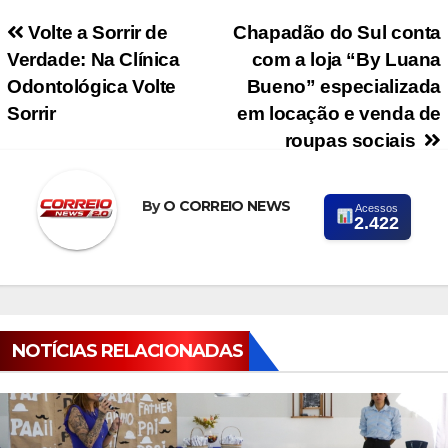
Navegação de Post
Volte a Sorrir de
Chapadão do Sul conta
Verdade: Na Clínica
com a loja “By Luana
Odontológica Volte
Bueno” especializada
Sorrir
em locação e venda de
roupas sociais
By
O CORREIO NEWS
Acessos
2.422
NOTÍCIAS RELACIONADAS